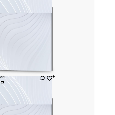
erii
 zł