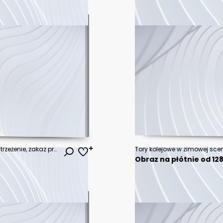
przejście przez tory zabronione, ostrzeżenie, zakaz przejścia przez torowisko
Tory kolejowe w zimowej scen
Obraz na płótnie od 128