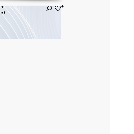
kim.
 zł