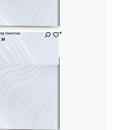
rej równinie.
 zł