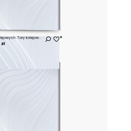
Jadący pociąg na torach kolejowych. Tory kolejowe zimą w zachodzącym słońcu. Odbicie na torach światła zachodzącego słońca
 zł