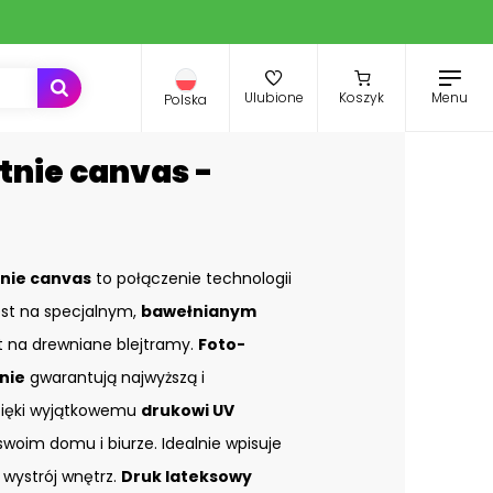
Menu
Ulubione
Koszyk
Polska
tnie canvas -
nie canvas
to połączenie technologii
st na specjalnym,
bawełnianym
st na drewniane blejtramy.
Foto-
nie
gwarantują najwyższą i
zięki wyjątkowemu
drukowi UV
swoim domu i biurze. Idealnie wpisuje
 wystrój wnętrz.
Druk lateksowy