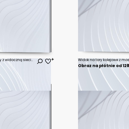
Tory kolejowe z niskiej perspektywy z widoczną siecią trakcyjną
Obraz na płótnie od 128