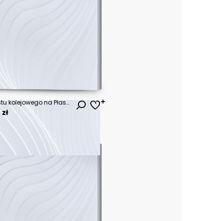
Widok na tory kolejowe z mostu kolejowego na Płaszowie w Krakowie. Polska.
 zł