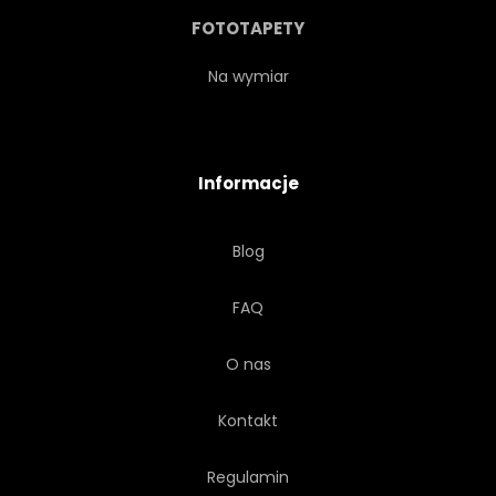
SAMOCHODÓW
WSCHODY
FOTOTAPETY
SUNDOWN
WODA
Na wymiar
PIASEK
RANEK
FALA
Informacje
REPUBLIKA
KANA GALILEJSKA
Blog
DOMINIKANIN
WYSPA
FAQ
FALA
KOLOR
O nas
Kontakt
Regulamin