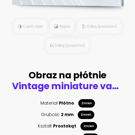
Czerń i biel
Sepia
Odbij (pionowo)
Odbij (poziomo)
Obraz na płótnie
Vintage miniature van in vintage color tone, travel concept
Materiał
Płótno
Zmień
Grubość
2 mm
Zmień
Kształt
Prostokąt
Zmień