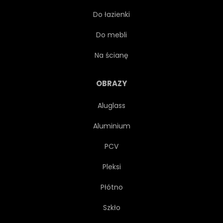
Do łazienki
JAPOŃSKI
PODRÓŻ
Do mebli
PUNKT ORIENTACYJNY
Na ścianę
ŚLICZNY
ZAMONTOWAĆ
OBRAZY
Aluglass
PLAKAT
CZERWONY
Aluminium
SAKURA
STYL
PCV
Pleksi
SŁOŃCE
WIROWA
Płótno
SYMBOL
TIDE
TORII
Szkło