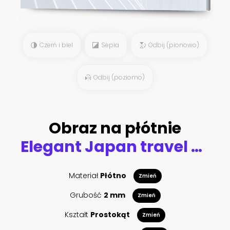
Czerń i biel
Sepia
Odbij (pionowo)
Odbij (poziomo)
Obraz na płótnie
Elegant Japan travel poster
Materiał
Płótno
Zmień
Grubość
2 mm
Zmień
Kształt
Prostokąt
Zmień