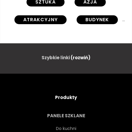
SZTUKA
AZJA
ATRAKCYJNY
BUDYNEK
ZBIORY
KULTURA
ŁADNY
OZDOBNY
Szybkie linki
(rozwiń)
PROJEKTOWAĆ
WSCHÓD
ELEGANCKI
SŁAWNY
Produkty
FESTIWAL
PŁASKI
PANELE SZKLANE
ILUSTRACJA
JAPONIA
Do kuchni