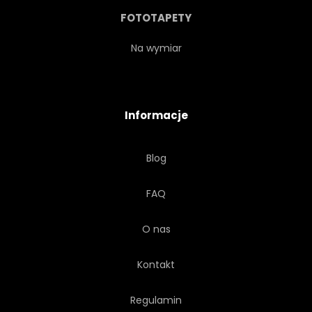
TOURISMUS
WIEŻA
FOTOTAPETY
TRADYCJA
PODRÓŻ
Na wymiar
WAKACJE
WEKTOR
Informacje
FALA
WITAMY
ŻÓŁTY
Blog
FAQ
O nas
Kontakt
Regulamin