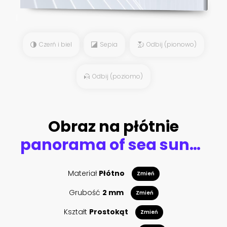
Czerń i biel
Sepia
Odbij (pionowo)
Odbij (poziomo)
Obraz na płótnie
panorama of sea sunset, the view of the ocean sunrise, sunset at sea, tropical sunset.
Materiał
Płótno
Zmień
Grubość
2 mm
Zmień
Kształt
Prostokąt
Zmień