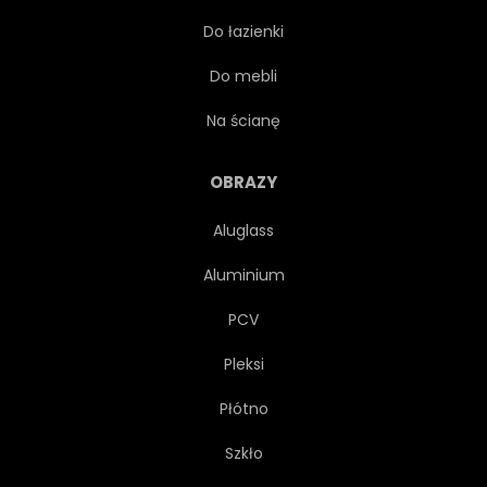
Do łazienki
PODRÓŻ
WIDOK
Do mebli
PLAŻA
NATURA
Na ścianę
POZIOMY
URODA
OBRAZY
Aluglass
TROPIKALNY
WAKACJE
Aluminium
SEZON
POGODA
PCV
Pleksi
ŚWIT
POKOJOWY
Płótno
NIKT
TRANSPARENT
Szkło