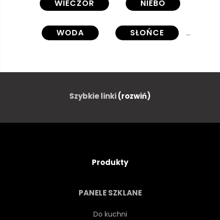
WIECZÓR
NIEBO
WODA
SŁOŃCE
ZMIERZCH
CHMURA
TAPETA
WSCHODY
Szybkie linki
(rozwiń)
PEJZAŻ
PIĘKNY
LATO
MORZE
Produkty
SUNDOWN
PANORAMA
PANELE SZKLANE
OCEANU
TŁO
Do kuchni