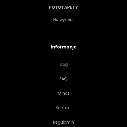
SEASCAPE
SCENA
FOTOTAPETY
FANTASY
KRAJOBRAZ
Na wymiar
NARAŻENIA
DŁUGO
Informacje
PANORAMICZNY
WYSPA
Blog
NIEBIESKI
NIESAMOWITY
FAQ
CZAS
NATURALNY
O nas
PROJEKTOWAĆ
Kontakt
POMARAŃCZOWY
FALA
Regulamin