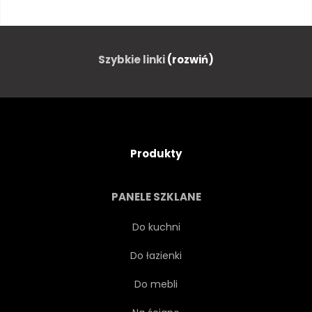
GRAĆ
KONCERT
PRZYRZĄD
DŹWIĘK
Szybkie linki
(rozwiń)
SZNUR
VINTAGE
STARY
DREWNO
Produkty
CZARNY
ŚCIANA
PANELE SZKLANE
STYL
RETRO
Do kuchni
Do łazienki
DREWNIANY
SZTUKA
Do mebli
ZBLIŻENIE
MIEJSCE