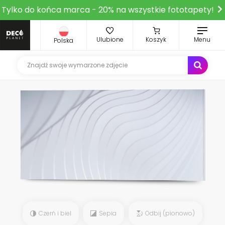
Tylko do końca marca - 20% na wszystkie fototapety!
Ulubione
Koszyk
Menu
Polska
Czerń i biel
Sepia
Odbij (pionowo)