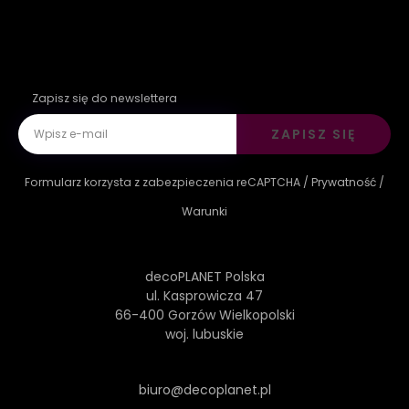
Zapisz się do newslettera
ZAPISZ SIĘ
Formularz korzysta z zabezpieczenia reCAPTCHA /
Prywatność
/
Warunki
decoPLANET Polska
ul. Kasprowicza 47
66-400 Gorzów Wielkopolski
woj. lubuskie
biuro@decoplanet.pl