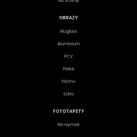
Na ścianę
STUDIO
NIKT
OBRAZY
Aluglass
GRUNGE
PIĘTRO
Aluminium
FAZA
BETON
SZARY
PCV
Pleksi
7
METAL
TWARDY
Płótno
AMPER
WZMACNIACZ
Szkło
GŁOŚNIK
TŁO
FOTOTAPETY
TEKSTURA
CIĘŻKI
Na wymiar