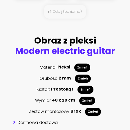
Odbij (poziomo)
Obraz z pleksi
Modern electric guitar
Materiał
Pleksi
Zmień
Grubość
2 mm
Zmień
Kształt
Prostokąt
Zmień
Wymiar
40 x 20 cm
Zmień
Zestaw montażowy
Brak
Zmień
Darmowa dostawa.