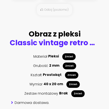
Odbij (poziomo)
Obraz z pleksi
Classic vintage retro city bicycle in Copenhagen, Denmark
Materiał
Pleksi
Zmień
Grubość
2 mm
Zmień
Kształt
Prostokąt
Zmień
Wymiar
40 x 20 cm
Zmień
Zestaw montażowy
Brak
Zmień
Darmowa dostawa.