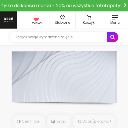
Tylko do końca marca - 20% na wszystkie fototapety!
Ulubione
Koszyk
Menu
Polska
Czerń i biel
Sepia
Odbij (pionowo)