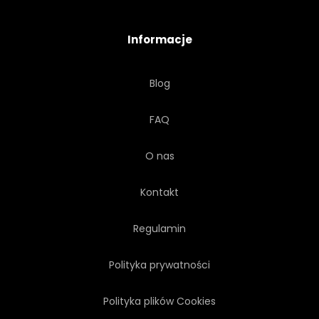
NIEBIESKI
TRANSPORT
Informacje
STARODAWNY
VINTAGE
Blog
TŁO
GRUNGE
ROWER
FAQ
WYBLAKŁY
RUSTED
O nas
ZARDZEWIAŁY
EUROPA
Kontakt
METAL
KAPITAŁ
Regulamin
Polityka prywatności
Polityka plików Cookies