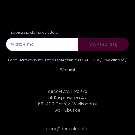
Zapisz się do newslettera
ZAPISZ SIĘ
Formularz korzysta z zabezpieczenia reCAPTCHA /
Prywatność
/
Warunki
decoPLANET Polska
ul. Kasprowicza 47
66-400 Gorzów Wielkopolski
woj. lubuskie
biuro@decoplanet.pl