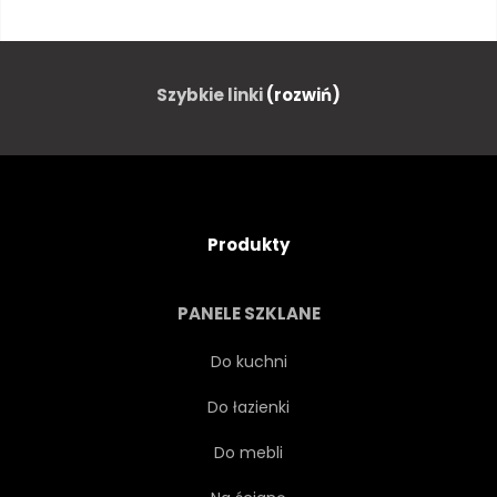
MIASTO
ULICA
SPRĘŻYNA
KLASYK
Szybkie linki
(rozwiń)
PODRÓŻ
MIEJSKI
ŻYCIE
RETRO
ZŁOTO
Produkty
NIDERLANDZKI
STYL
PANELE SZKLANE
WODA
PEDAŁ
Do kuchni
Do łazienki
ZIELONY
RZEKI
Do mebli
PRZEJAŻDŻKA
EUROPEJSKIEJ