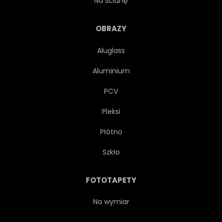
Na ścianę
KULTURA
WESOŁY
OBRAZY
Aluglass
SIEDZIEĆ
FIOŁEK
Aluminium
TRADYCYJNYCH
BUDYNEK
PCV
Pleksi
KOŁA
ZABYTKOWY
Płótno
CYKL
PRZEWÓZ
Szkło
ŚCIANA
ODBICIE
FOTOTAPETY
ARCHITEKTURA
GRÓD
Na wymiar