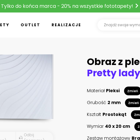
Tylko do końca marca - 20% na wszystkie fototapety!
ETY
OUTLET
REALIZACJE
Obraz z ple
Materiał
Pleksi
Zmień
Grubość
2 mm
Zmień
Kształt
Prostokąt
Zm
Wymiar
40 x 20 cm
Z
Odbij
Zestaw montażowy
Bra