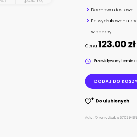
wo)
(poziomo)
Darmowa dostawa.
Po wydrukowaniu zna
widoczny.
123.00 zł
Cena
Przewidywany termin re
DODAJ DO KOSZ
Do ulubionych
Autor: © konradbak #6703948