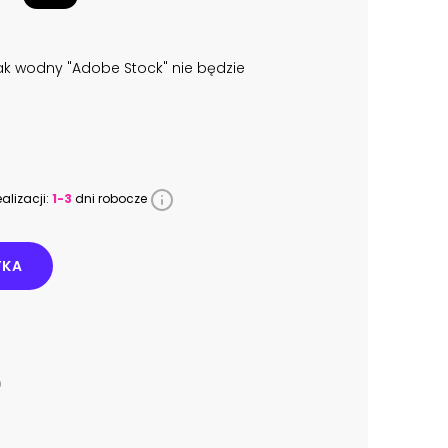
k wodny "Adobe Stock" nie będzie
alizacji:
1-3
dni robocze
YKA
9