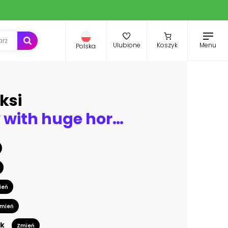
Menu
Ulubione
Koszyk
Polska
ksi
Pretty lady with huge horse on the desert
ień
mień
k
Zmień