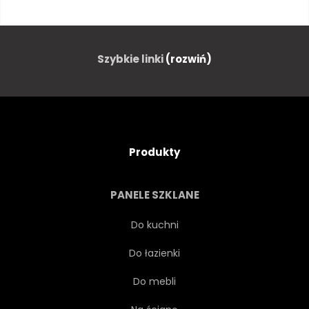
HISZPANIA
WIDOK
BIZNES
EUROPEJSKIEJ
Szybkie linki
(rozwiń)
MIEJSKI
PUNKT ORIENTACYJNY
Produkty
ATRAKCJĄ
PANORAMICZNY
PANELE SZKLANE
HORYZONT
OWALNE
Do kuchni
Do łazienki
WIDZENIA
BUDYNEK
Do mebli
TURYSTA
ZWIEDZANIE