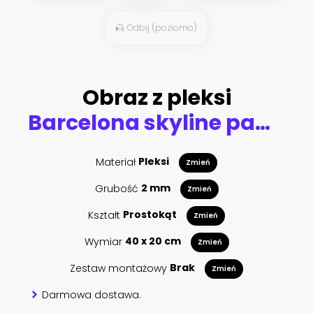
Odbij (poziomo)
Obraz z pleksi
Barcelona skyline panorama at the Blue Hour
Materiał
Pleksi
Zmień
Grubość
2 mm
Zmień
Kształt
Prostokąt
Zmień
Wymiar
40 x 20 cm
Zmień
Zestaw montażowy
Brak
Zmień
Darmowa dostawa.