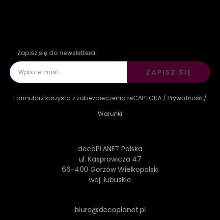
Zapisz się do newslettera
ZAPISZ SIĘ
Formularz korzysta z zabezpieczenia reCAPTCHA /
Prywatność
/
Warunki
decoPLANET Polska
ul. Kasprowicza 47
66-400 Gorzów Wielkopolski
woj. lubuskie
biuro@decoplanet.pl