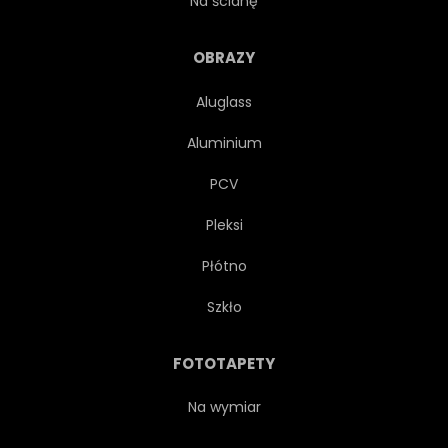
Na ścianę
SŁAWNY
WYSOKI
OBRAZY
Aluglass
ARCHITEKTURA
HISZPAŃSKI
Aluminium
GRÓD
KATALONIA
PCV
Pleksi
NIEBIESKI
NIEBO
Płótno
WIDOK
ŚRÓDZIEMNEGO
Szkło
MORZE
WODA
FOTOTAPETY
BIURO
EUROPA
Na wymiar