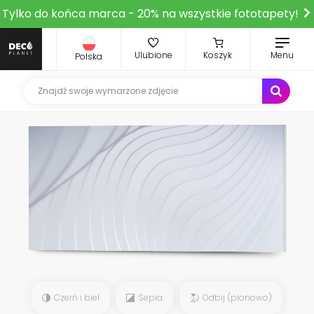
Tylko do końca marca - 20% na wszystkie fototapety!
Ulubione
Koszyk
Menu
Polska
Czerń i biel
Sepia
Odbij (pionowo)