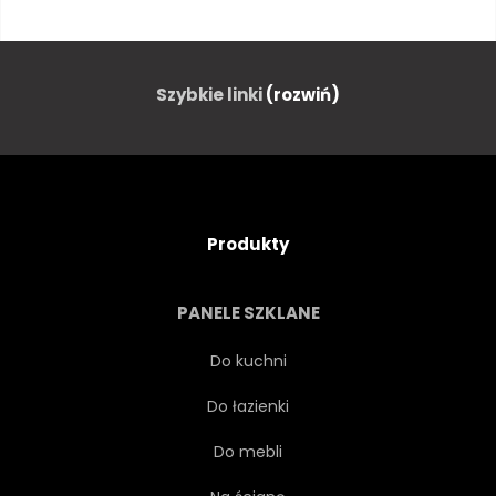
OLDTIMER
OBWÓD
PRĘDKOŚĆ
MIASTO
Szybkie linki
(rozwiń)
MONAKO
FRANCJA
ZABYTKOWY
NOSTALGIA
Produkty
SREBRNY
PRĘDKOŚĆ
PANELE SZKLANE
BIEG
SILNIK
SPORT
Do kuchni
Do łazienki
MOTORSPORT
CEL
Do mebli
ZWYCIĘZCA
WIDOK