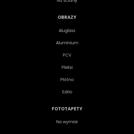
Na ścianę
STARY
KLASYK
OBRAZY
Aluglass
NOSTALGICZNY
BYSTRY
Aluminium
WŚCIEKŁY
TIRES
PCV
Pleksi
PŁASKI
TAKTYKA
Płótno
ASFALT
KIEROWCY
Szkło
PILOT
OKRĄGŁY
FOTOTAPETY
TRASA
STAĆ
Na wymiar