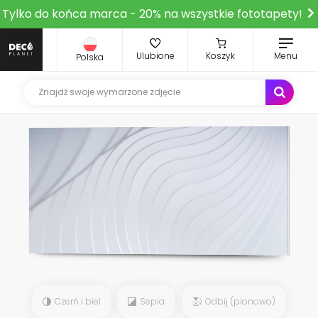
Tylko do końca marca - 20% na wszystkie fototapety!
Ulubione
Koszyk
Menu
Polska
Czerń i biel
Sepia
Odbij (pionowo)