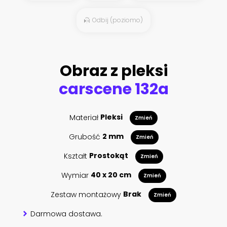
Odbij (poziomo)
Obraz z pleksi
carscene 132a
Materiał
Pleksi
Zmień
Grubość
2 mm
Zmień
Kształt
Prostokąt
Zmień
Wymiar
40 x 20 cm
Zmień
Zestaw montażowy
Brak
Zmień
Darmowa dostawa.