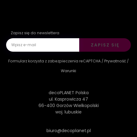
Zapisz się do newslettera
ZAPISZ SIĘ
Formularz korzysta z zabezpieczenia reCAPTCHA /
Prywatność
/
Warunki
decoPLANET Polska
ul. Kasprowicza 47
66-400 Gorzów Wielkopolski
woj. lubuskie
biuro@decoplanet.pl