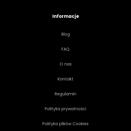
PUNKT ORIENTACYJNY
FILAR
Informacje
TRANSPORT
RZEKI
Blog
RIVERBANK
NADBRZEŻNY
FAQ
MIASTO
CZERWONY
O nas
ŚWIATŁO
WIECZÓR
Kontakt
ZMIERZCH
Regulamin
Polityka prywatności
Polityka plików Cookies