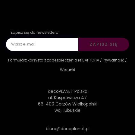
Zapisz się do newslettera
ZAPISZ SIĘ
Formularz korzysta z zabezpieczenia reCAPTCHA /
Prywatność
/
Warunki
decoPLANET Polska
ul. Kasprowicza 47
66-400 Gorzów Wielkopolski
woj. lubuskie
biuro@decoplanet.pl