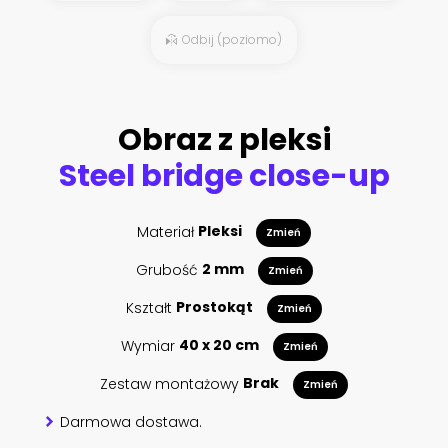
Odbij (poziomo)
Obraz z pleksi
Steel bridge close-up
Materiał
Pleksi
Zmień
Grubość
2 mm
Zmień
Kształt
Prostokąt
Zmień
Wymiar
40 x 20 cm
Zmień
Zestaw montażowy
Brak
Zmień
Darmowa dostawa.