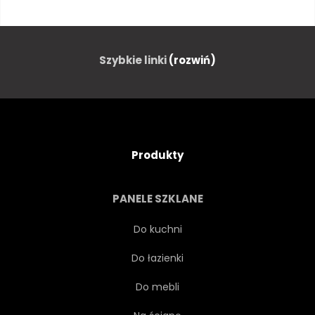
TRAWERS
INŻYNIERIA
RAMA
BRAMY
Szybkie linki
(rozwiń)
DŹWIGAR
ZŁOTO
AUTOSTRADA
WAKACJE
Produkty
ŻELAZO
METAL
PANELE SZKLANE
NOWOCZESNY
NOC
Do kuchni
Do łazienki
NIT
DROGA
Do mebli
SHANGHAJ
NIEBO