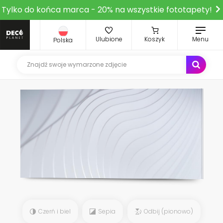
Tylko do końca marca - 20% na wszystkie fototapety!
Ulubione
Koszyk
Menu
Polska
Czerń i biel
Sepia
Odbij (pionowo)