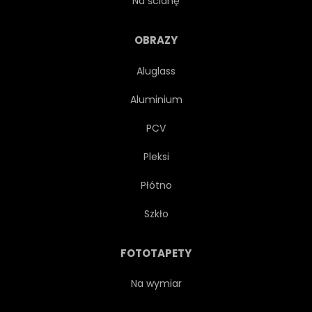
Na ścianę
PIĘDŹ
STAL
SIŁA
OBRAZY
Aluglass
MOCNY
STRUKTURA
Aluminium
PODPORA
TURYSTA
PCV
Pleksi
RUCHU
PODRÓŻ
Płótno
WIDOK
KOLEBKOWATY
Szkło
ARCHES
ARCHITEKTURA
FOTOTAPETY
GOL
SŁAWNY
Na wymiar