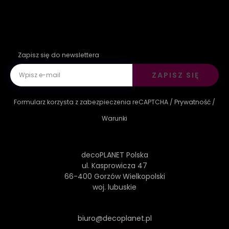
Zapisz się do newslettera
ZAPISZ SIĘ
Formularz korzysta z zabezpieczenia reCAPTCHA /
Prywatność
/
Warunki
decoPLANET Polska
ul. Kasprowicza 47
66-400 Gorzów Wielkopolski
woj. lubuskie
biuro@decoplanet.pl