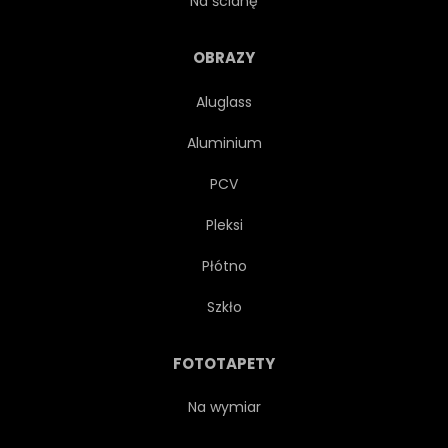
Na ścianę
CZYNNY
REJS
MARIN
OBRAZY
Aluglass
BRYZA
STATEK
Aluminium
WYPOCZYNEK
KONCEPCJA
PCV
Pleksi
WAKACJE
FREGATA
Płótno
WOLNOŚĆ
REGATY
Szkło
WODNIACTWA
EKSTREMALNE
FOTOTAPETY
VINTAGE
MORSKIE
Na wymiar