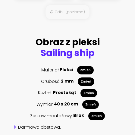
Odbij (poziomo)
Obraz z pleksi
Sailing ship
Materiał
Pleksi
Zmień
Grubość
2 mm
Zmień
Kształt
Prostokąt
Zmień
Wymiar
40 x 20 cm
Zmień
Zestaw montażowy
Brak
Zmień
Darmowa dostawa.