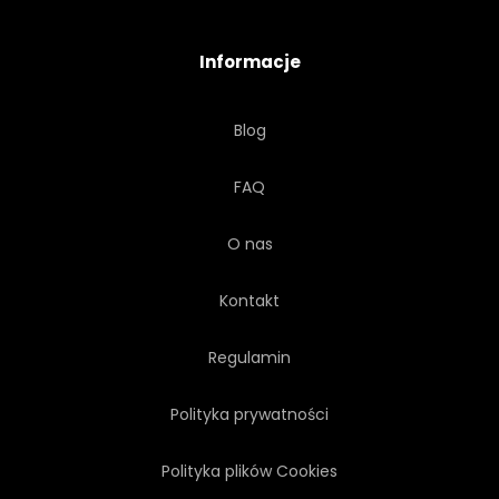
DZIAŁALNOŚĆ
ZABYTKOWY
Informacje
ŻAGLÓWKĘ
MORSKIEGO
Blog
ROMANTYCZNY
WAKACJE
FAQ
REKREACJA
NAWIGACJA
O nas
TRANSPORT
Kontakt
Regulamin
Polityka prywatności
Polityka plików Cookies