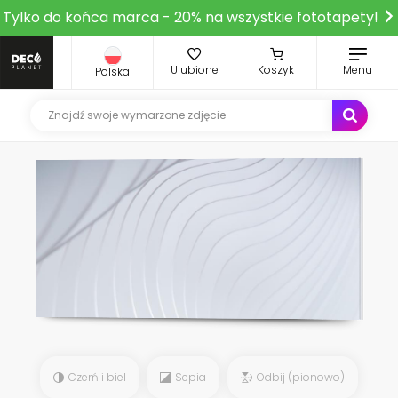
Tylko do końca marca - 20% na wszystkie fototapety!
Ulubione
Koszyk
Menu
Polska
Czerń i biel
Sepia
Odbij (pionowo)