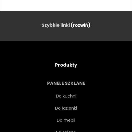
MORZE
WYŚCIG
FALA
WYSOKI
Szybkie linki
(rozwiń)
WIATR
ŁÓDŹ
ZAŁOGA
POTĘGA
Produkty
PRĘDKOŚĆ
HOBBY
PANELE SZKLANE
SPORT
OCEANU
Do kuchni
Do łazienki
REJS
MARYNARZ
Do mebli
KOTWICA
MARYNARZ