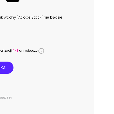
k wodny "Adobe Stock" nie będzie
alizacji:
1-3
dni robocze
YKA
#40997334