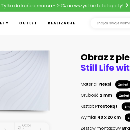
Tylko do końca marca - 20% na wszystkie fototapety!
ETY
OUTLET
REALIZACJE
Obraz z ple
Still Life w
Materiał
Pleksi
Zmień
Grubość
2 mm
Zmień
Kształt
Prostokąt
Zm
Wymiar
40 x 20 cm
Z
Odbij
Zestaw montażowy
Bra