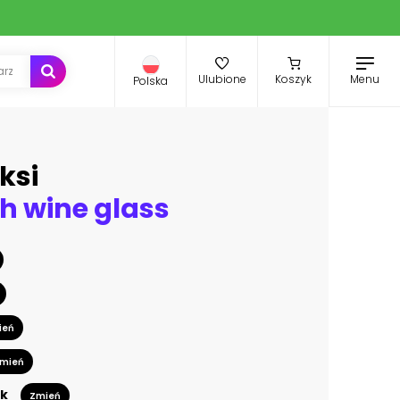
Menu
Ulubione
Koszyk
Polska
ksi
ith wine glass
ień
mień
k
Zmień