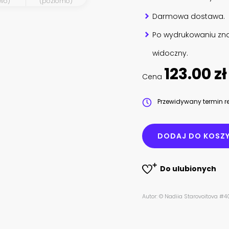
wo)
(poziomo)
Darmowa dostawa.
Po wydrukowaniu zna
widoczny.
123.00 zł
Cena
Przewidywany termin re
DODAJ DO KOSZ
Do ulubionych
Autor: © Nadiia Starovoitova 