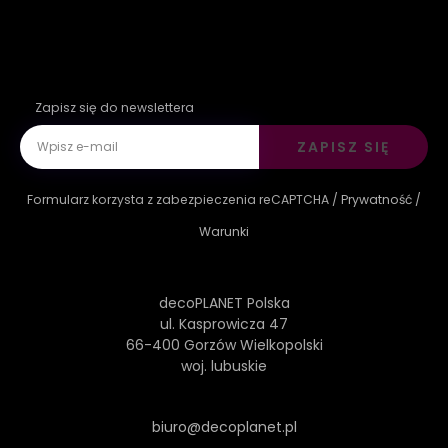
Zapisz się do newslettera
ZAPISZ SIĘ
Formularz korzysta z zabezpieczenia reCAPTCHA /
Prywatność
/
Warunki
decoPLANET Polska
ul. Kasprowicza 47
66-400 Gorzów Wielkopolski
woj. lubuskie
biuro@decoplanet.pl