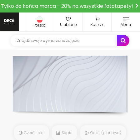
Tylko do końca marca - 20% na wszystkie fototapety!
Ulubione
Koszyk
Menu
Polska
Czerń i biel
Sepia
Odbij (pionowo)