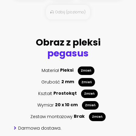
Odbij (poziomo)
Obraz z pleksi
pegasus
Materiał
Pleksi
Zmień
Grubość
2 mm
Zmień
Kształt
Prostokąt
Zmień
Wymiar
20 x 10 cm
Zmień
Zestaw montażowy
Brak
Zmień
Darmowa dostawa.