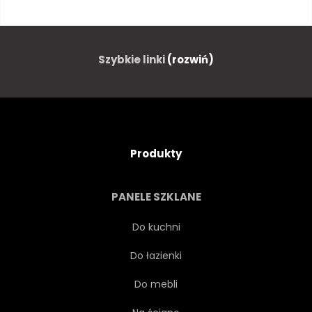
ISTOTA
CYFROWY
MARZENIE
BAŚNIOWY
Szybkie linki
(rozwiń)
BAJKA
FANTASTYCZNY
FANTASY
LOT
Produkty
LATAĆ
LATAJĄCY
PANELE SZKLANE
WOLNOŚĆ
KOŃ
Do kuchni
Do łazienki
DZIECI
PEJZAŻ
Do mebli
LEGENDA
MAGIA