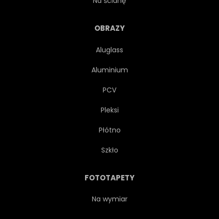
Na ścianę
MANIPULACJA
MGŁA
OBRAZY
Aluglass
ZAMGLONY
MITY
Aluminium
MITOLOGIA
NATURA
PCV
Pleksi
ŚCIEŻKA
POKOJOWY
Płótno
PEGAZ
KRÓLEWNA
Szkło
SCENARIUSZ
SCENA
FOTOTAPETY
NIEBO
KAMIEŃ
Na wymiar