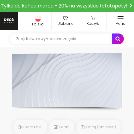
Tylko do końca marca - 20% na wszystkie fototapety!
Ulubione
Koszyk
Menu
Polska
Czerń i biel
Sepia
Odbij (pionowo)