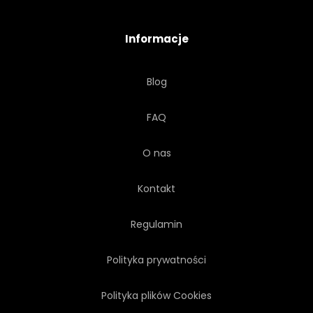
CIĄGNIONE
SZKIC
Informacje
SAKSOFON
GITARA
Blog
PARTY
TEKST
BĘBEN
FAQ
RADIOWY
DYSK
O nas
KONCEPCJA
NOTATKA
Kontakt
PREZENTACJA
ROZCHLAPAĆ
Regulamin
Polityka prywatności
Polityka plików Cookies