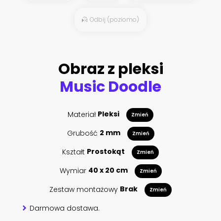
Odbij (poziomo)
Obraz z pleksi
Music Doodle
Materiał
Pleksi
Zmień
Grubość
2 mm
Zmień
Kształt
Prostokąt
Zmień
Wymiar
40 x 20 cm
Zmień
Zestaw montażowy
Brak
Zmień
Darmowa dostawa.