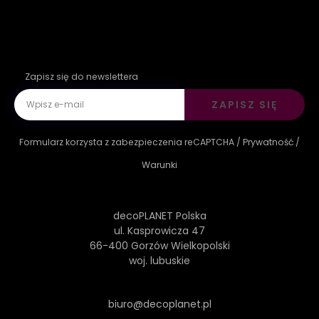
Zapisz się do newslettera
ZAPISZ SIĘ
Formularz korzysta z zabezpieczenia reCAPTCHA /
Prywatność
/
Warunki
decoPLANET Polska
ul. Kasprowicza 47
66-400 Gorzów Wielkopolski
woj. lubuskie
biuro@decoplanet.pl