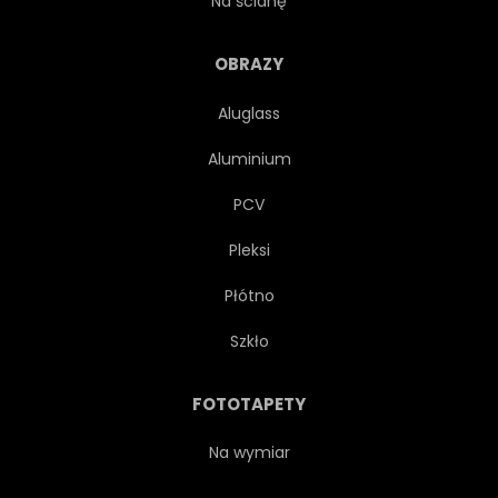
Na ścianę
NOWOCZESNY
MUZYKA
OBRAZY
Aluglass
MUZYCZNY
OBIEKT
Aluminium
FORTEPIAN
OPOKA
PCV
Pleksi
ŚPIEWAĆ
PIEŚŃ
Płótno
DŹWIĘK
GŁOŚNIK
Szkło
STYL
BAZGROŁY
FOTOTAPETY
RYSUNEK
RĘKA
Na wymiar