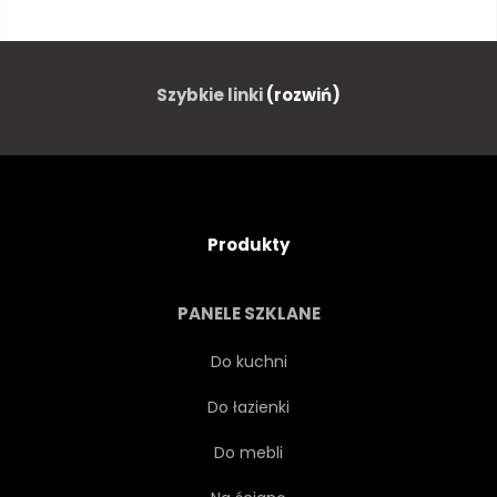
BAS
BIN
KLASYCZNEGO
KONCERT
Szybkie linki
(rozwiń)
PROJEKTOWAĆ
ELEKTRONICZNY
SPRZĘT
Produkty
SŁUCHAWKI
PRZYRZĄD
PANELE SZKLANE
JAZZ
KLAWIATURA
Do kuchni
Do łazienki
WYPOCZYNEK
GŁOŚNY
Do mebli
GŁOŚNIK
MELODIA