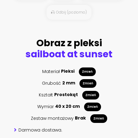
Odbij (poziomo)
Obraz z pleksi
sailboat at sunset
Materiał
Pleksi
Zmień
Grubość
2 mm
Zmień
Kształt
Prostokąt
Zmień
Wymiar
40 x 20 cm
Zmień
Zestaw montażowy
Brak
Zmień
Darmowa dostawa.