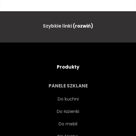
PLAŻA
WODA
CHMURA
NATURA
Szybkie linki
(rozwiń)
POMARAŃCZOWY
PEJZAŻ
CZERWONY
LATO
Produkty
ZMIERZCH
CHMURA
PANELE SZKLANE
NIEBIESKI
HORYZONT
Do kuchni
Do łazienki
PODRÓŻ
WIECZÓR
Do mebli
PIĘKNY
WYBRZEŻE