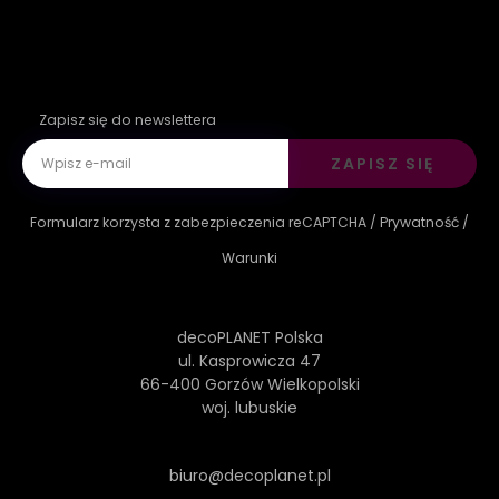
Zapisz się do newslettera
ZAPISZ SIĘ
Formularz korzysta z zabezpieczenia reCAPTCHA /
Prywatność
/
Warunki
decoPLANET Polska
ul. Kasprowicza 47
66-400 Gorzów Wielkopolski
woj. lubuskie
biuro@decoplanet.pl