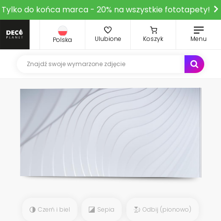
Tylko do końca marca - 20% na wszystkie fototapety!
Ulubione
Koszyk
Menu
Polska
Czerń i biel
Sepia
Odbij (pionowo)