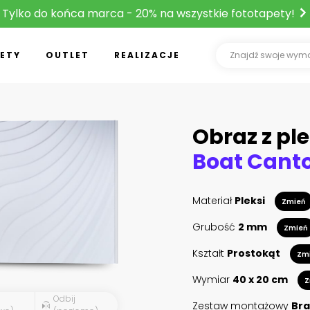
Tylko do końca marca - 20% na wszystkie fototapety!
ETY
OUTLET
REALIZACJE
Obraz z ple
Boat Cant
Materiał
Pleksi
Zmień
Grubość
2 mm
Zmień
Kształt
Prostokąt
Zm
Wymiar
40 x 20 cm
Z
Odbij
Zestaw montażowy
Bra