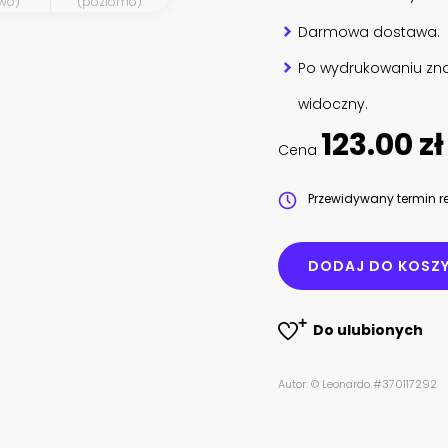
wo)
(poziomo)
Darmowa dostawa.
Po wydrukowaniu zna
widoczny.
123.00 zł
Cena
Przewidywany termin re
DODAJ DO KOSZ
Do ulubionych
Autor: © Leonardo #370117292