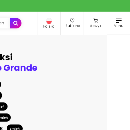
Menu
Ulubione
Koszyk
Polska
ksi
o Grande
ień
mień
k
Zmień