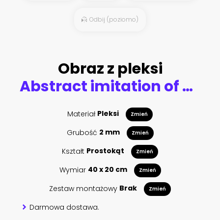
Odbij (poziomo)
Obraz z pleksi
Abstract imitation of colorful old wooden texture. Art wooden background. Curved lines, tree knots. Texture for add text or work design for backdrop or interrior design.
Materiał
Pleksi
Zmień
Grubość
2 mm
Zmień
Kształt
Prostokąt
Zmień
Wymiar
40 x 20 cm
Zmień
Zestaw montażowy
Brak
Zmień
Darmowa dostawa.