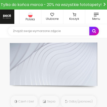
Tylko do końca marca - 20% na wszystkie fototapety!
Ulubione
Koszyk
Menu
Polska
Czerń i biel
Sepia
Odbij (pionowo)