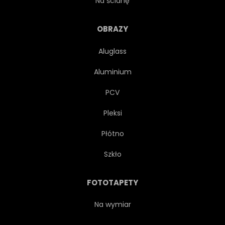
Na ścianę
WNĘTRZA
GRAFICZNY
OBRAZY
Aluglass
MATERIAŁ
STYL
Aluminium
PANEL
OZDOBA
PCV
Pleksi
NATURALNY
TEKSTUROWANEJ
Płótno
VINTAGE
OZDOBNY
Szkło
CIEMNY
GRUNGE
FOTOTAPETY
NOWOCZESNY
DREWNIANY
Na wymiar