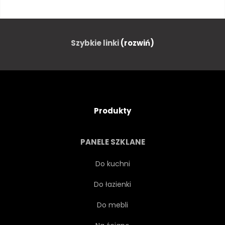
KRZYWA
FALA
DETAL
IMITACJA
Szybkie linki
(rozwiń)
STARODAWNY
BRĄZOWY
STÓŁ
STRUKTURA
Produkty
LAKIERÓW
BŁYSZCZĄCY
PANELE SZKLANE
OBRAZ
SZTUCZNE
Do kuchni
Do łazienki
EKRAN
MIEJSCE
Do mebli
GŁADKI
FARBA