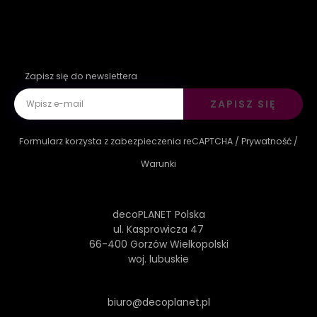
Zapisz się do newslettera
ZAPISZ SIĘ
Formularz korzysta z zabezpieczenia reCAPTCHA /
Prywatność
/
Warunki
decoPLANET Polska
ul. Kasprowicza 47
66-400 Gorzów Wielkopolski
woj. lubuskie
biuro@decoplanet.pl