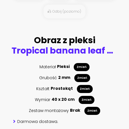
Odbij (poziomo)
Obraz z pleksi
Tropical banana leaf background, Luxury nature pattern design, banana leaf line arts wallpaper, Hand drawn outline design for fabric , print, cover, banner and invitation, Vector illustration.
Materiał
Pleksi
Zmień
Grubość
2 mm
Zmień
Kształt
Prostokąt
Zmień
Wymiar
40 x 20 cm
Zmień
Zestaw montażowy
Brak
Zmień
Darmowa dostawa.