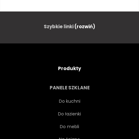
ZIELONY
SZTUKA
PAPROĆ
NIEBIESKI
Szybkie linki
(rozwiń)
BIAŁY
CZARNY
ROŚLINA
NATURA
Produkty
KOLOR
TKANINA
PANELE SZKLANE
OZDOBA
KWIATOWY
Do kuchni
Do łazienki
MATERIAŁ
WŁÓKIENNICZYCH
Do mebli
FLORA
ŚWIATŁO