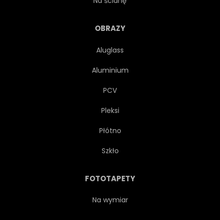
Na ścianę
PAPIER
LINIA
OBRAZY
Aluglass
CZARNO-BIAŁY
LATO
Aluminium
TŁO
BANAN
PCV
Pleksi
TRANSPARENT
PLAŻA
Płótno
URODA
BOTANICZNY
Szkło
KALIFORNIA
ARTDECO
FOTOTAPETY
OZDOBNY
ELEMENT
Na wymiar