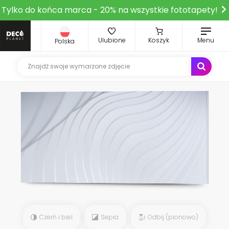
Tylko do końca marca - 20% na wszystkie fototapety!
Ulubione
Koszyk
Menu
Polska
Czerń i biel
Sepia
Odbij (pionowo)