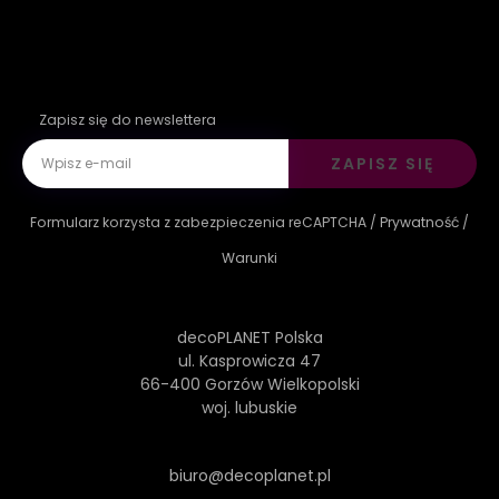
Zapisz się do newslettera
ZAPISZ SIĘ
Formularz korzysta z zabezpieczenia reCAPTCHA /
Prywatność
/
Warunki
decoPLANET Polska
ul. Kasprowicza 47
66-400 Gorzów Wielkopolski
woj. lubuskie
biuro@decoplanet.pl