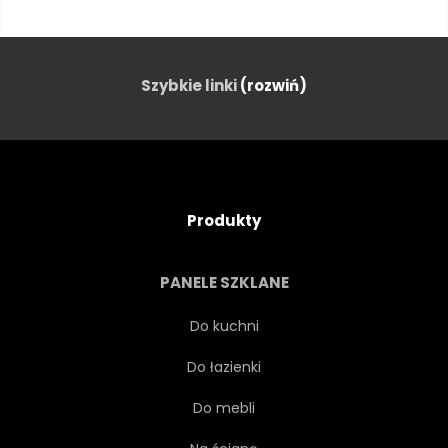
WIŚNIA
CHIŃSKI
KULTURA
CIEMNY
Szybkie linki
(rozwiń)
OZDOBA
PROJEKTOWAĆ
RYSUNEK
CIĄGNIONE
Produkty
RYBA
KWIAT
PANELE SZKLANE
GRAFICZNY
SZARY
Do kuchni
Do łazienki
RĘKA
ILUSTRACJA
Do mebli
ATRAMENT
NA BIAŁYM TLE