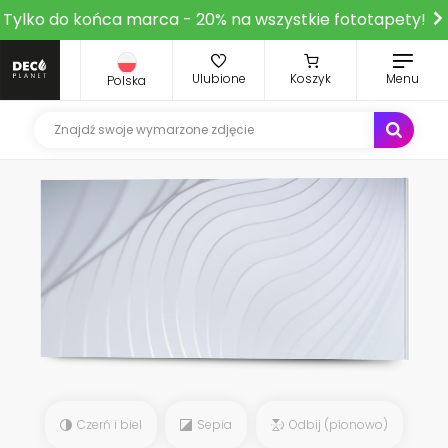
Tylko do końca marca - 20% na wszystkie fototapety!
Ulubione
Koszyk
Menu
Polska
Czerń i biel
Sepia
Odbij (pionowo)