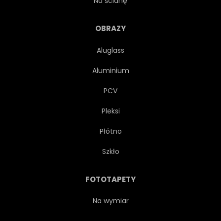
Na ścianę
JAPONIA
JAPOŃSKI
OBRAZY
Aluglass
KOI
LINIA
ŁĄKA
Aluminium
NATURA
ORIENTALNE
PCV
Pleksi
PASTEL
WZÓR
Płótno
SOSNA
ROŚLINA
Szkło
CZERWONY
FOTOTAPETY
CZERWONY DYWAN
Na wymiar