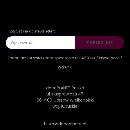
Zapisz się do newslettera
ZAPISZ SIĘ
Formularz korzysta z zabezpieczenia reCAPTCHA /
Prywatność
/
Warunki
decoPLANET Polska
ul. Kasprowicza 47
66-400 Gorzów Wielkopolski
woj. lubuskie
biuro@decoplanet.pl