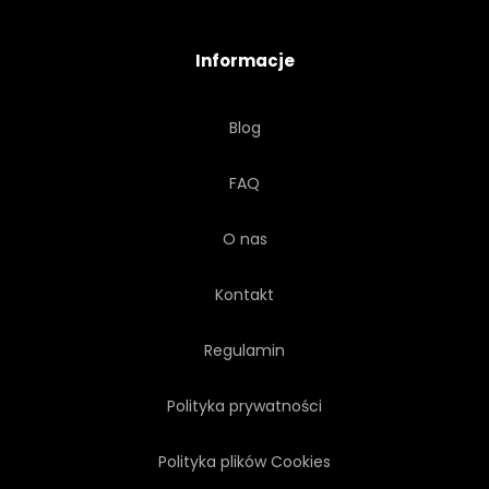
BEZSZWOWE
SZKIC
Informacje
SPRĘŻYNA
STYL
Blog
LATO
WŁÓKIENNICZYCH
FAQ
TRADYCYJNYCH
WEKTOR
O nas
VINTAGE
TAPETA
Kontakt
BIAŁY
Regulamin
Polityka prywatności
Polityka plików Cookies