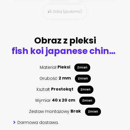
Odbij (poziomo)
Obraz z pleksi
fish koi japanese chinese design sketch ink paint style seamless pattern
Materiał
Pleksi
Zmień
Grubość
2 mm
Zmień
Kształt
Prostokąt
Zmień
Wymiar
40 x 20 cm
Zmień
Zestaw montażowy
Brak
Zmień
Darmowa dostawa.