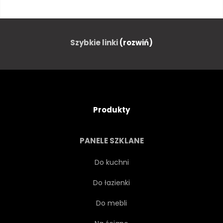
BETON
CEMENT
KAMIEŃ
TŁO
SZARY
Szybkie linki
(rozwiń)
CERAMICZNYCH
STARY
TRANSPARENT
RETRO
Produkty
W WIEKU
PROSTY
PANELE SZKLANE
NOWOCZESNY
TREND
Do kuchni
Do łazienki
PIĘTRO
ŚCIANA
Do mebli
ŁAZIENKA
KUCHNIA