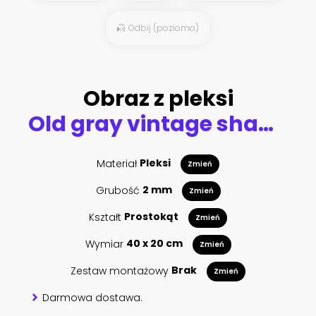
Odbij (poziomo)
Obraz z pleksi
Old gray vintage shabby damask patchwork tiles stone concrete cement wall texture background banner
Materiał
Pleksi
Zmień
Grubość
2 mm
Zmień
Kształt
Prostokąt
Zmień
Wymiar
40 x 20 cm
Zmień
Zestaw montażowy
Brak
Zmień
Darmowa dostawa.