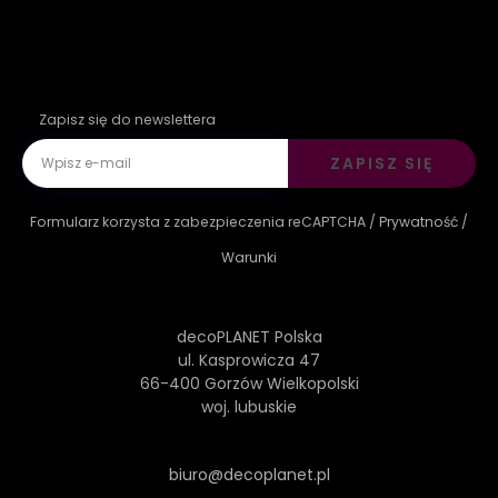
Zapisz się do newslettera
ZAPISZ SIĘ
Formularz korzysta z zabezpieczenia reCAPTCHA /
Prywatność
/
Warunki
decoPLANET Polska
ul. Kasprowicza 47
66-400 Gorzów Wielkopolski
woj. lubuskie
biuro@decoplanet.pl