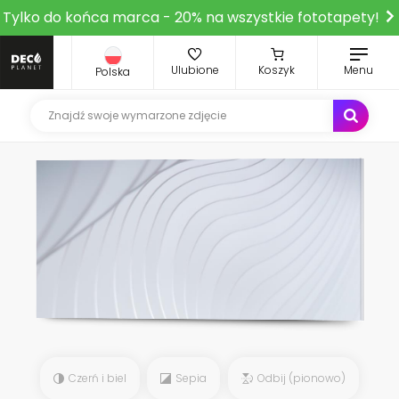
Tylko do końca marca - 20% na wszystkie fototapety!
Ulubione
Koszyk
Menu
Polska
Czerń i biel
Sepia
Odbij (pionowo)