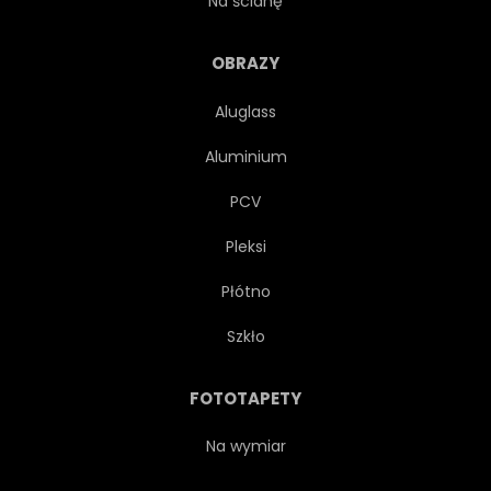
Na ścianę
PROJEKTOWAĆ
WZÓR
OBRAZY
Aluglass
POWIERZCHNIA
STRUKTURA
Aluminium
MALOWANE
ZUŻYTY
PCV
Pleksi
SZTUKA
TAPETA
Płótno
KWIAT
ARCHITEKTURA
Szkło
STARODAWNY
MOZAIKA
FOTOTAPETY
ARABSKI
MARAKESZ
Na wymiar