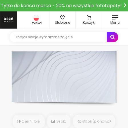
Tylko do końca marca - 20% na wszystkie fototapety!
Ulubione
Koszyk
Menu
Polska
Czerń i biel
Sepia
Odbij (pionowo)