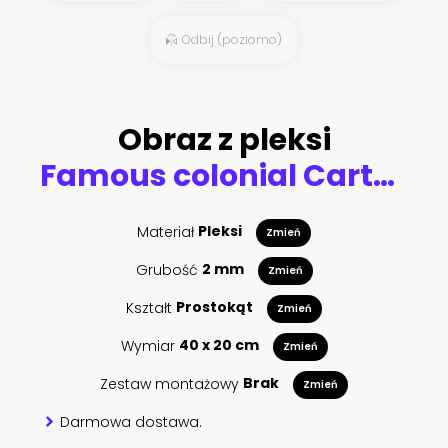
Odbij (poziomo)
Obraz z pleksi
Famous colonial Cartagena Walled City (Cuidad Amurrallada) and its colorful buildings in historic city center, designated a UNESCO World Heritage Site
Materiał
Pleksi
Zmień
Grubość
2 mm
Zmień
Kształt
Prostokąt
Zmień
Wymiar
40 x 20 cm
Zmień
Zestaw montażowy
Brak
Zmień
Darmowa dostawa.