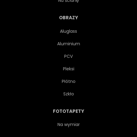
Na ścianę
DZIEDZICTWA
HISTORIA
OBRAZY
Aluglass
PUNKT ORIENTACYJNY
Aluminium
LOOKOUT
RYNEK
PCV
Pleksi
AUSSENAUFNAHME
STATUA
Płótno
ULICA
SKWER MIEJSKI
Szkło
ŚCIANA
UNESCO
FOTOTAPETY
TOURISMUS
GOL
Na wymiar