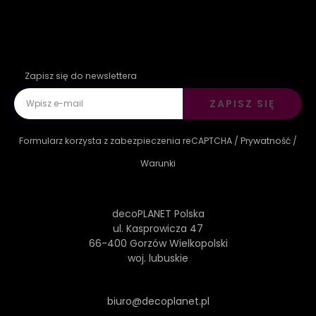
Zapisz się do newslettera
ZAPISZ SIĘ
Formularz korzysta z zabezpieczenia reCAPTCHA /
Prywatność
/
Warunki
decoPLANET Polska
ul. Kasprowicza 47
66-400 Gorzów Wielkopolski
woj. lubuskie
biuro@decoplanet.pl