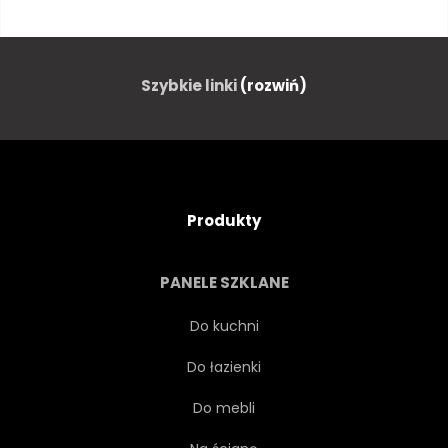
KARAIBY
KOLONIALNE
STARY
KATOLICKI
Szybkie linki
(rozwiń)
KOŚCIÓŁ
ZABYTKOWY
RELIGIA
ŻÓŁTY
Produkty
MIASTO
ANTYCZNY
PANELE SZKLANE
STARODAWNY
NIEBIESKI
Do kuchni
Do łazienki
BUDYNEK
KOLOR
Do mebli
FORT
BRAMY