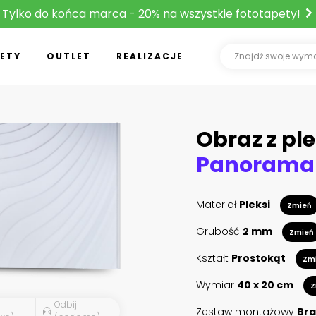
Tylko do końca marca - 20% na wszystkie fototapety!
ETY
OUTLET
REALIZACJE
Obraz z ple
Materiał
Pleksi
Zmień
Grubość
2 mm
Zmień
Kształt
Prostokąt
Zm
Wymiar
40 x 20 cm
Z
Odbij
Zestaw montażowy
Bra