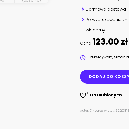
wo)
(poziomo)
Darmowa dostawa.
Po wydrukowaniu zna
widoczny.
123.00 zł
Cena
Przewidywany termin re
DODAJ DO KOSZ
Do ulubionych
Autor: © noon@photo #322081