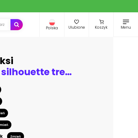
Menu
Ulubione
Koszyk
Polska
ksi
Panorama silhouette tree in africa with sunset.Tree silhouetted against a setting sun reflection on water.Typical african cool light sunset with acacia trees in Masai Mara, Kenya.
ień
mień
k
Zmień