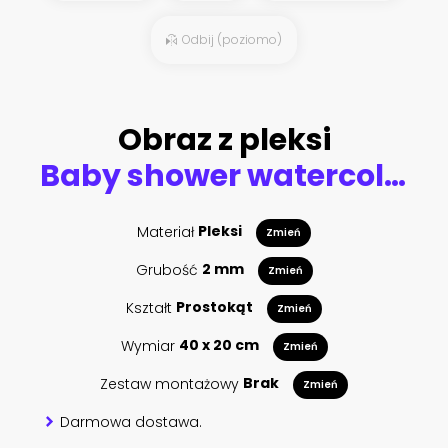
Odbij (poziomo)
Obraz z pleksi
Baby shower watercolor girl design elements. Set of baby pink birthday illustration. Newborn party invitation
Materiał
Pleksi
Zmień
Grubość
2 mm
Zmień
Kształt
Prostokąt
Zmień
Wymiar
40 x 20 cm
Zmień
Zestaw montażowy
Brak
Zmień
Darmowa dostawa.