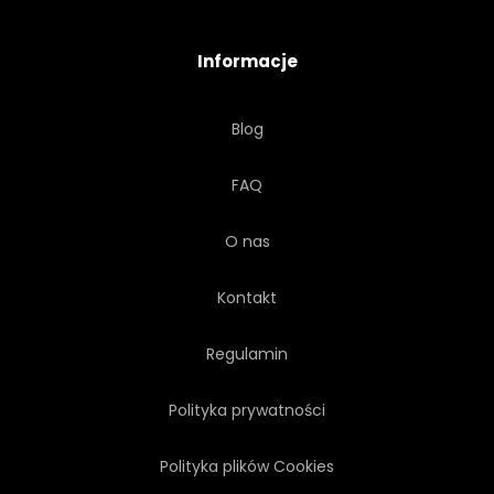
POCZTÓWKA
IKONA
Informacje
PARTY
TRANSPARENT
Blog
NOWORODKA
SŁODKI
FAQ
CELEBRACJA
WÓZEK
O nas
NIEDŹWIEDŹ
MIŁOŚĆ
Kontakt
OFIARA
ZŁOTO
Regulamin
Polityka prywatności
STOPA
WÓZ
Polityka plików Cookies