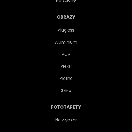
Na ścianę
WZÓR
OZDOBNY
OBRAZY
Aluglass
KRESKÓWKA
BIAŁY
Aluminium
BUTELKA
DZIECIŃSTWO
PCV
Pleksi
OZDOBA
NOTATNIK
Płótno
ZABAWKA
GRAFICZNY
Szkło
NA BIAŁYM TLE
DZIECI
FOTOTAPETY
POGRATULOWAĆ
ŚLICZNY
Na wymiar