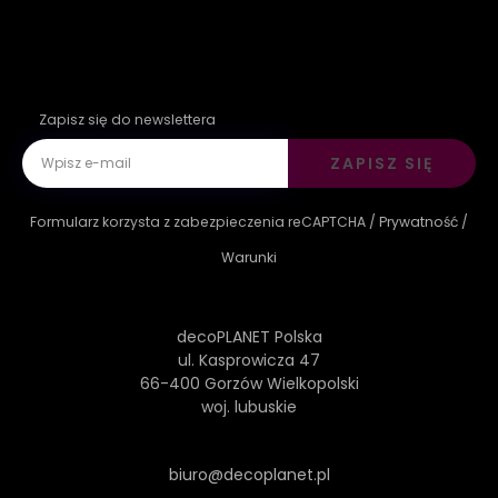
Zapisz się do newslettera
ZAPISZ SIĘ
Formularz korzysta z zabezpieczenia reCAPTCHA /
Prywatność
/
Warunki
decoPLANET Polska
ul. Kasprowicza 47
66-400 Gorzów Wielkopolski
woj. lubuskie
biuro@decoplanet.pl