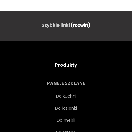
ZAPROSZENIE
ILUSTRACJA
ZESTAW
DZIECI
Szybkie linki
(rozwiń)
PRYSZNIC
URODZINY
ELEMENT
RÓŻOWY
Produkty
POZDROWIENIE
MAŁO
PANELE SZKLANE
ZBIORY
SZCZĘŚLIWY
Do kuchni
Do łazienki
SERCE
TŁO
Do mebli
NARODZINY
PRZYLOT