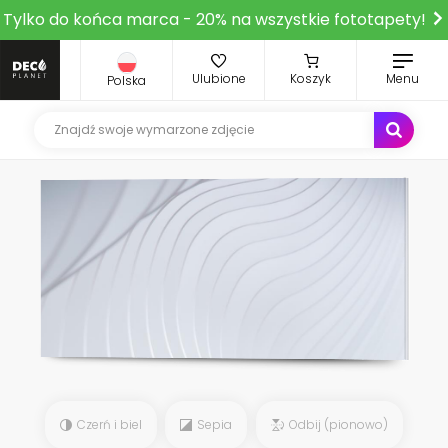
Tylko do końca marca - 20% na wszystkie fototapety!
Ulubione
Koszyk
Menu
Polska
Czerń i biel
Sepia
Odbij (pionowo)