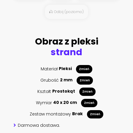
Odbij (poziomo)
Obraz z pleksi
strand
Materiał
Pleksi
Zmień
Grubość
2 mm
Zmień
Kształt
Prostokąt
Zmień
Wymiar
40 x 20 cm
Zmień
Zestaw montażowy
Brak
Zmień
Darmowa dostawa.