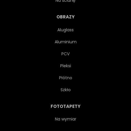
Na ścianę
SOUTH PACIFIC
OBRAZY
Aluglass
MECKLENBURG
ANGLIA
Aluminium
KANADA
STRALSUND
PCV
Pleksi
ZARZUT
ŻAGLÓWKĘ
Płótno
USEDOM
Szkło
FOTOTAPETY
Na wymiar