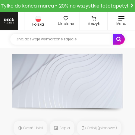
Tylko do końca marca - 20% na wszystkie fototapety!
Ulubione
Koszyk
Menu
Polska
Czerń i biel
Sepia
Odbij (pionowo)