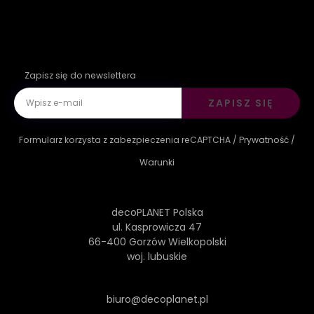
Zapisz się do newslettera
ZAPISZ SIĘ
Formularz korzysta z zabezpieczenia reCAPTCHA /
Prywatność
/
Warunki
decoPLANET Polska
ul. Kasprowicza 47
66-400 Gorzów Wielkopolski
woj. lubuskie
biuro@decoplanet.pl