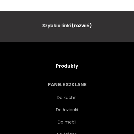
WAKACJE
WAKACJE
PODRÓŻ
FALA
Szybkie linki
(rozwiń)
MEWA
CHMURA
SUNDOWN
ŁÓDŹ
Produkty
PORT
KUTER
PANELE SZKLANE
FISCHER
SYLT
Do kuchni
Do łazienki
HAMBURG
DANIA
Do mebli
SZWECJA
KARAIBY