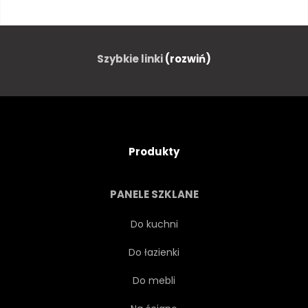
GOTOWAĆ
GOTOWANIE
KREATYWNYCH
ŁADNY
Szybkie linki
(rozwiń)
PROJEKTOWAĆ
DIETA
JEŚĆ
OKO
Produkty
ROLNICTWA
JEDZENIE
PANELE SZKLANE
ŚWIEŻY
ZABAWNY
Do kuchni
Do łazienki
EPIKUREJCZYK
SZCZĘŚLIWY
Do mebli
ZDROWY
NA BIAŁYM TLE