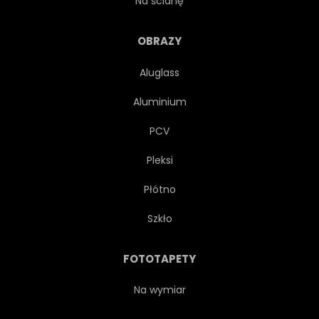
Na ścianę
SOK
DZIECI
OBRAZY
Aluglass
STYL ŻYCIA
NATURALNY
Aluminium
ORGANICZNY
RÓŻOWY
PCV
Pleksi
ROŚLINA
PLAKAT
Płótno
DRUKUJ
SUROWY
Szkło
CZERWONY
SEZONOWY
FOTOTAPETY
SMACZNY
WEGANIN
Na wymiar