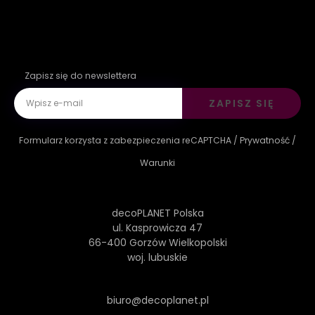
Zapisz się do newslettera
ZAPISZ SIĘ
Formularz korzysta z zabezpieczenia reCAPTCHA /
Prywatność
/
Warunki
decoPLANET Polska
ul. Kasprowicza 47
66-400 Gorzów Wielkopolski
woj. lubuskie
biuro@decoplanet.pl