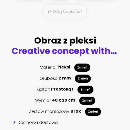
Odbij (poziomo)
Obraz z pleksi
Creative concept with tomato. Red tomato with eyes in cartoon style. 3d rendering illustration.
Materiał
Pleksi
Zmień
Grubość
2 mm
Zmień
Kształt
Prostokąt
Zmień
Wymiar
40 x 20 cm
Zmień
Zestaw montażowy
Brak
Zmień
Darmowa dostawa.