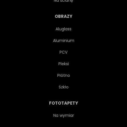
Na ścianę
TEKSTUROWANEJ
OBRAZY
Aluglass
PROJEKTOWAĆ
STRESZCZENIE
Aluminium
PRZEMYSŁ
SZARY
PCV
Pleksi
MIEJSCE
SZABLON
Płótno
STARY
SZTUKA
Szkło
TAPETA
LINIA
JASNY
FOTOTAPETY
ALUMINIUM
POLEROWANY
Na wymiar