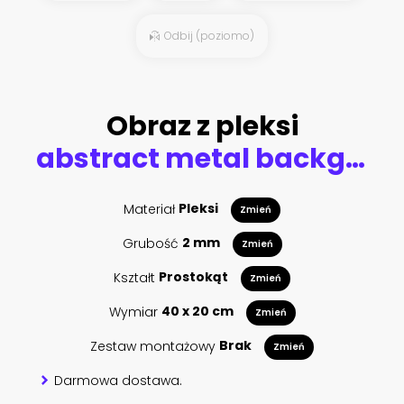
Odbij (poziomo)
Obraz z pleksi
abstract metal background as background
Materiał
Pleksi
Zmień
Grubość
2 mm
Zmień
Kształt
Prostokąt
Zmień
Wymiar
40 x 20 cm
Zmień
Zestaw montażowy
Brak
Zmień
Darmowa dostawa.