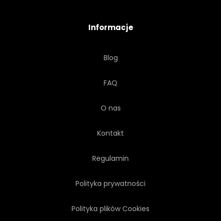
SZORSTKI
TWARDY
Informacje
ŚWIATŁO
STYL
TŁO
Blog
CZYSTY
POŁYSK
FAQ
GRANICA
NIKT
O nas
PRZEZROCZYSTY
Kontakt
Regulamin
Polityka prywatności
Polityka plików Cookies