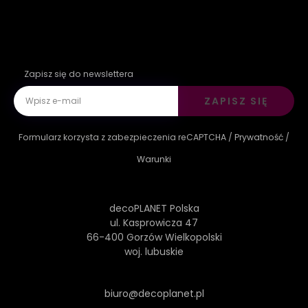
Zapisz się do newslettera
ZAPISZ SIĘ
Formularz korzysta z zabezpieczenia reCAPTCHA /
Prywatność
/
Warunki
decoPLANET Polska
ul. Kasprowicza 47
66-400 Gorzów Wielkopolski
woj. lubuskie
biuro@decoplanet.pl