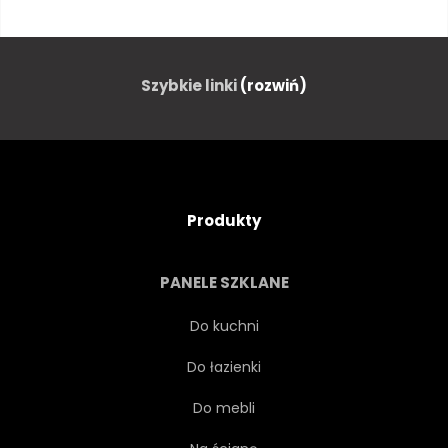
METALICZNEJ
PŁYTA
ARKUSZ
ALUMINIUM
Szybkie linki
(rozwiń)
ŻELAZO
WZÓR
ŚCIANA
BŁYSZCZĄCY
Produkty
GRUNGE
MATERIAŁ
PANELE SZKLANE
STOP
RAMA
PANEL
Do kuchni
Do łazienki
PRZEMYSŁOWY
SZARY
Do mebli
POWIERZCHNIA
CZARNY