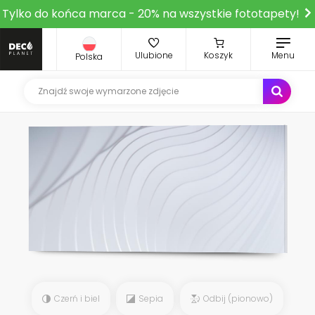
Tylko do końca marca - 20% na wszystkie fototapety!
Ulubione
Koszyk
Menu
Polska
Czerń i biel
Sepia
Odbij (pionowo)