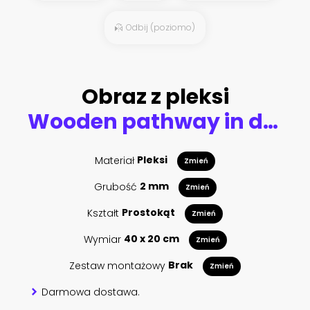
Odbij (poziomo)
Obraz z pleksi
Wooden pathway in deep green mangrove forest
Materiał
Pleksi
Zmień
Grubość
2 mm
Zmień
Kształt
Prostokąt
Zmień
Wymiar
40 x 20 cm
Zmień
Zestaw montażowy
Brak
Zmień
Darmowa dostawa.