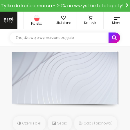
Tylko do końca marca - 20% na wszystkie fototapety!
Ulubione
Koszyk
Menu
Polska
Czerń i biel
Sepia
Odbij (pionowo)