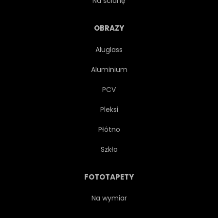
Na ścianę
PARK
ŚCIEŻKA
OBRAZY
Aluglass
DROGA
ROŚLINA
Aluminium
REKREACJA
SCENICZNY
PCV
Pleksi
MORZE
NIEBO
LATO
Płótno
TEKSTURA
TAJLANDIA
Szkło
SZCZYT
SZLAK
FOTOTAPETY
PODRÓŻ
DRZEWA
Na wymiar