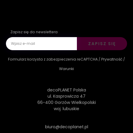
Zapisz się do newslettera
ZAPISZ SIĘ
Formularz korzysta z zabezpieczenia reCAPTCHA /
Prywatność
/
Warunki
decoPLANET Polska
ul. Kasprowicza 47
66-400 Gorzów Wielkopolski
woj. lubuskie
biuro@decoplanet.pl