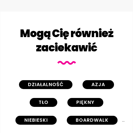
Mogą Cię również
zaciekawić
DZIAŁALNOŚĆ
AZJA
TŁO
PIĘKNY
NIEBIESKI
BOARDWALK