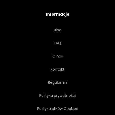
TROPIKALNY
WAKACJE
Informacje
WIDOK
SPACER
Blog
CHODNIK
WODA
FAQ
SPOSÓB
DZIKOŚĆ
O nas
DREWNO
DREWNIANY
Kontakt
MŁODY
Regulamin
Polityka prywatności
Polityka plików Cookies