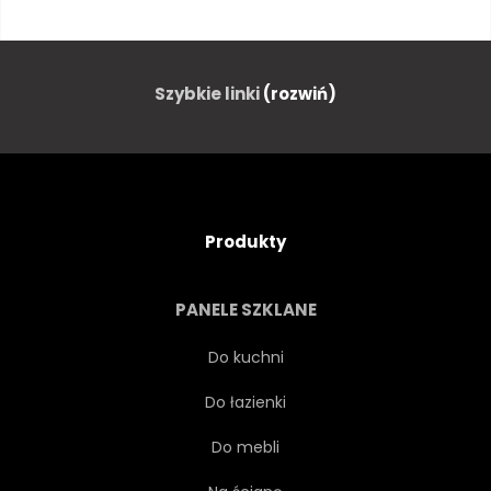
ŁÓDŹ
GAŁĄŹ
MOST
ŚRODOWISKO
LAS
Szybkie linki
(rozwiń)
OGRÓD
ZIELONY
DŻUNGLA
JĘZIORO
Produkty
PEJZAŻ
LIŚĆ
PANELE SZKLANE
WYPOCZYNEK
STYL ŻYCIA
Do kuchni
Do łazienki
NAMORZYNY
GÓRA
Do mebli
NATURALNY
NATURA