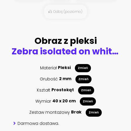
Odbij (poziomo)
Obraz z pleksi
Zebra isolated on white background. Vector grunge illustration design template.
Materiał
Pleksi
Zmień
Grubość
2 mm
Zmień
Kształt
Prostokąt
Zmień
Wymiar
40 x 20 cm
Zmień
Zestaw montażowy
Brak
Zmień
Darmowa dostawa.