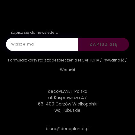
Zapisz się do newslettera
ZAPISZ SIĘ
Formularz korzysta z zabezpieczenia reCAPTCHA /
Prywatność
/
Warunki
decoPLANET Polska
ul. Kasprowicza 47
66-400 Gorzów Wielkopolski
woj. lubuskie
biuro@decoplanet.pl