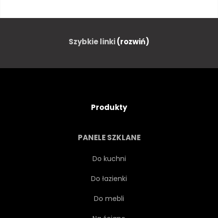
NATURA
PLAKAT
DZIKOŚĆ
NAKLEJKI
Szybkie linki
(rozwiń)
DŻUNGLA
SZTUKA
DRUKUJ
LAS
SZKIC
Produkty
IKONA
PROJEKTOWAĆ
PANELE SZKLANE
ZOO
DZIKI
RYSUNEK
Do kuchni
Do łazienki
ZBIORY
ZWIERZĘ
Do mebli
NA BIAŁYM TLE
ŁADNY