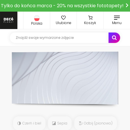
Tylko do końca marca - 20% na wszystkie fototapety!
Ulubione
Koszyk
Menu
Polska
Czerń i biel
Sepia
Odbij (pionowo)