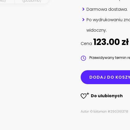
wo)
(poziomo)
Darmowa dostawa.
Po wydrukowaniu zna
widoczny.
123.00 zł
Cena
Przewidywany termin re
DODAJ DO KOSZ
Do ulubionych
Autor: © tatoman #290361378