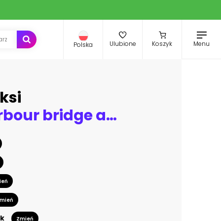
Menu
Ulubione
Koszyk
Polska
ksi
sydney harbour bridge at night
ień
mień
k
Zmień