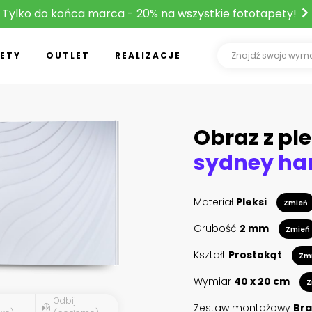
Tylko do końca marca - 20% na wszystkie fototapety!
ETY
OUTLET
REALIZACJE
Obraz z ple
Materiał
Pleksi
Zmień
Grubość
2 mm
Zmień
Kształt
Prostokąt
Zm
Wymiar
40 x 20 cm
Z
Odbij
Zestaw montażowy
Bra