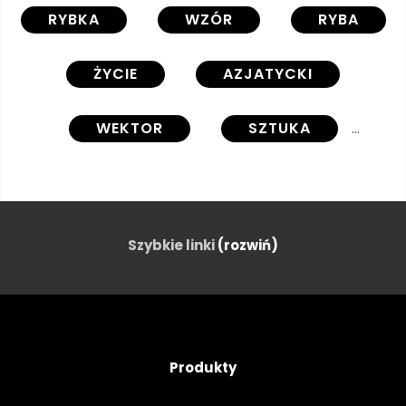
RYBKA
WZÓR
RYBA
ŻYCIE
AZJATYCKI
WEKTOR
SZTUKA
BEZSZWOWE
PROJEKTOWAĆ
CZERWONY
WODA
Szybkie linki
(rozwiń)
PIĘKNY
RYSUNEK
ILUSTRACJA
NATURA
Produkty
ORIENTALNE
MORZE