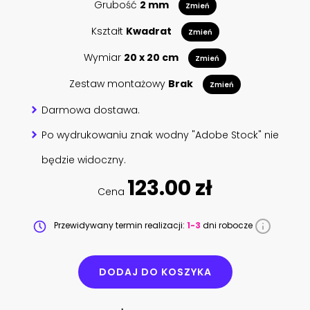
Grubość
2 mm
Zmień
Kształt
Kwadrat
Zmień
Wymiar
20 x 20 cm
Zmień
Zestaw montażowy
Brak
Zmień
Darmowa dostawa.
Po wydrukowaniu znak wodny "Adobe Stock" nie
będzie widoczny.
123.00 zł
Cena
Przewidywany termin realizacji:
1-3
dni robocze
DODAJ DO KOSZYKA