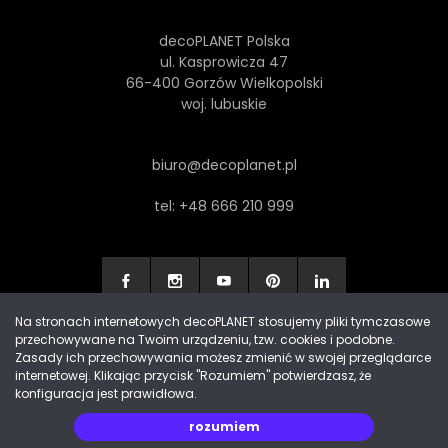
decoPLANET Polska
ul. Kasprowicza 47
66-400 Gorzów Wielkopolski
woj. lubuskie
biuro@decoplanet.pl
tel:
+48 666 210 999
Na stronach internetowych decoPLANET stosujemy pliki tymczasowe
przechowywane na Twoim urządzeniu, tzw. cookies i podobne.
Made with
by Progres Media & decoPLANET
Zasady ich przechowywania możesz zmienić w swojej przeglądarce
internetowej. Klikając przycisk "Rozumiem" potwierdzasz, że
konfiguracja jest prawidłowa.
rozumiem