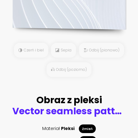
Czerń i biel
Sepia
Odbij (pionowo)
Odbij (poziomo)
Obraz z pleksi
Vector seamless pattern with high detail goldfish
Materiał
Pleksi
Zmień