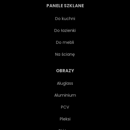
PANELE SZKLANE
STYL
KOLOROWY
Do kuchni
Do łazienki
STAWY
AZJA
Do mebli
KSZTAŁT
LATO
Na ścianę
PŁYWANIE
ZWIERZĘ
OBRAZY
Aluglass
TŁO
AKWARIUM
Aluminium
ZŁOTO
NIEBIESKI
PCV
Pleksi