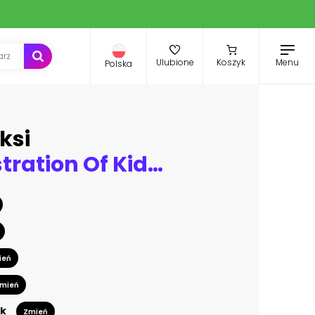
Menu
Ulubione
Koszyk
Polska
ksi
Vector Illustration Of Kids Landscape
ień
mień
k
Zmień