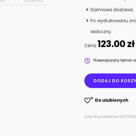
wo)
(poziomo)
Darmowa dostawa.
Po wydrukowaniu zna
widoczny.
123.00 zł
Cena
Przewidywany termin re
DODAJ DO KOSZ
Do ulubionych
Autor: © yusufdemirci #277591