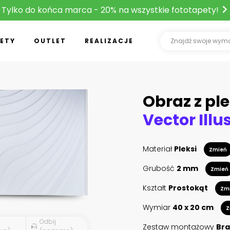
Tylko do końca marca - 20% na wszystkie fototapety!
ETY
OUTLET
REALIZACJE
Obraz z ple
Materiał
Pleksi
Zmień
Grubość
2 mm
Zmień
Kształt
Prostokąt
Zm
Wymiar
40 x 20 cm
Z
Odbij
Zestaw montażowy
Bra