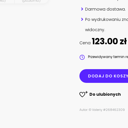
wo)
(poziomo)
Darmowa dostawa.
Po wydrukowaniu zna
widoczny.
123.00 zł
Cena
Przewidywany termin re
DODAJ DO KOSZ
Do ulubionych
Autor: © Valeriy #268462309