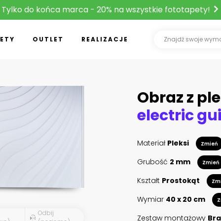
Tylko do końca marca - 20% na wszystkie fototapety!
ETY
OUTLET
REALIZACJE
Obraz z ple
Materiał
Pleksi
Zmień
Grubość
2 mm
Zmień
Kształt
Prostokąt
Zm
Wymiar
40 x 20 cm
Z
Odbij
Zestaw montażowy
Bra