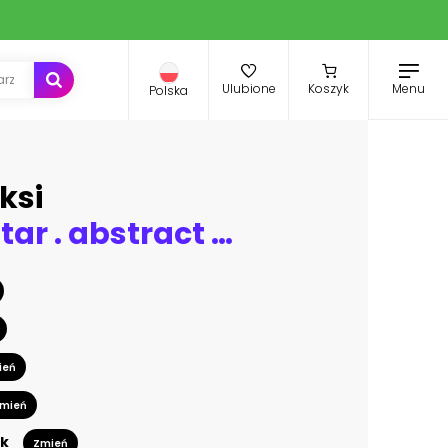
Menu
Ulubione
Koszyk
Polska
ksi
electric guitar . abstract neon painting
ień
mień
k
Zmień