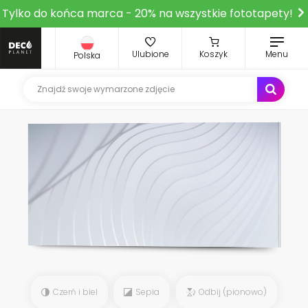
Tylko do końca marca - 20% na wszystkie fototapety!
Ulubione
Koszyk
Menu
Polska
Czerń i biel
Sepia
Odbij (pionowo)