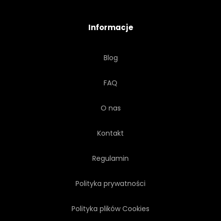
EMOCJA
TWARZY
Informacje
MODNY
SKÓRA
Blog
ETNICZNE
CHUSTA
FAQ
PRZEPIĘKNY
WSCHÓD
O nas
ZMYSŁOWY
EKSPRESYJNY
Kontakt
TERAKOTA
POMARAŃCZOWY
Regulamin
Polityka prywatności
Polityka plików Cookies