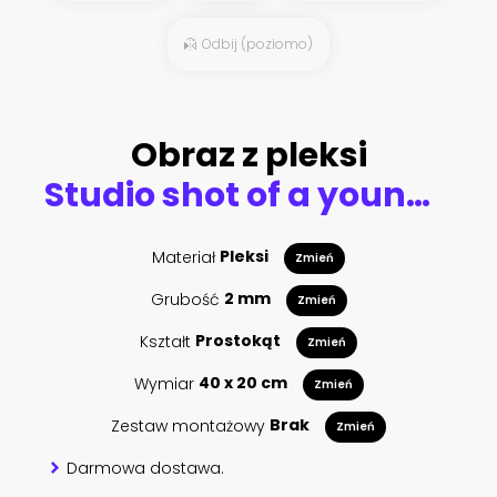
Odbij (poziomo)
Obraz z pleksi
Studio shot of a young charming woman wearing the terracotta hijab decorated with sequins and jewelry. Arabic style.
Materiał
Pleksi
Zmień
Grubość
2 mm
Zmień
Kształt
Prostokąt
Zmień
Wymiar
40 x 20 cm
Zmień
Zestaw montażowy
Brak
Zmień
Darmowa dostawa.