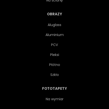
Na ścianę
KONCEPCJA
KOSMETYK
OBRAZY
Aluglass
MAKIJAŻ
TŁO
Aluminium
STYLOWY
EGZOTYCZNY
PCV
Pleksi
SEKSOWNY
INDYJSKI
Płótno
ELEGANCKI
ZDOBIONE
Szkło
CEKINY
BIŻUTERIA
FOTOTAPETY
POZOWANIE
CIEMNY
Na wymiar