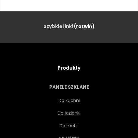
MUZUŁMAŃSKIE
ŁADNY
KOBIETA
MŁODY
Szybkie linki
(rozwiń)
AZJATYCKI
DAMA
LUDZIE
OKO
Produkty
ZASŁONA
TRADYCYJNYCH
PANELE SZKLANE
PORTRET
URODA
Do kuchni
Do łazienki
RELIGIA
DOROSŁY
Do mebli
ATRAKCYJNY
ZBLIŻENIE