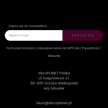
Zapisz się do newslettera
ZAPISZ SIĘ
Formularz korzysta z zabezpieczenia reCAPTCHA /
Prywatność
/
Warunki
decoPLANET Polska
ul. Kasprowicza 47
66-400 Gorzów Wielkopolski
woj. lubuskie
biuro@decoplanet.pl