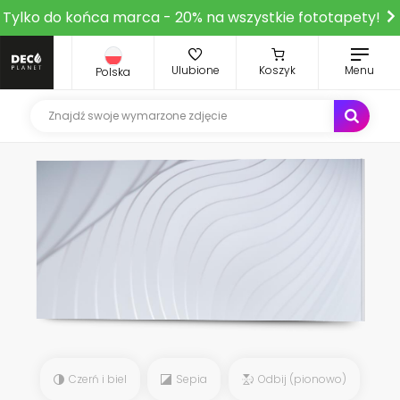
Tylko do końca marca - 20% na wszystkie fototapety!
Ulubione
Koszyk
Menu
Polska
Czerń i biel
Sepia
Odbij (pionowo)