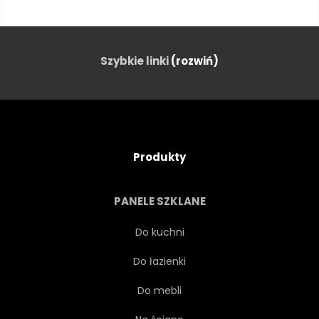
ŚWIATŁO
CIEŃ
SEZON WIOSENNY
LATO
Szybkie linki
(rozwiń)
POMORSKIE
POMORSKIE
POLEN
NATURA
Produkty
KRAJOBRAZ
NATURA
PANELE SZKLANE
TAPETA
NIEBO
Do kuchni
Do łazienki
ZIELONY
ZIELONY
Do mebli
ZIELONY
POGODA