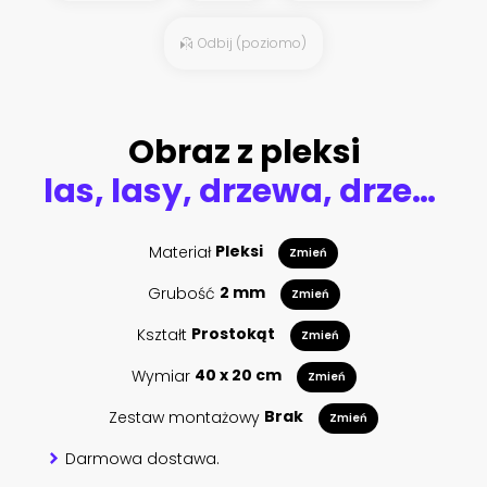
Odbij (poziomo)
Obraz z pleksi
las, lasy, drzewa, drzewo, bory, sosny, jagodniki, jagody, sosna
Materiał
Pleksi
Zmień
Grubość
2 mm
Zmień
Kształt
Prostokąt
Zmień
Wymiar
40 x 20 cm
Zmień
Zestaw montażowy
Brak
Zmień
Darmowa dostawa.