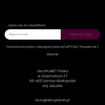
Zapisz się do newslettera
ZAPISZ SIĘ
Formularz korzysta z zabezpieczenia reCAPTCHA /
Prywatność
/
Warunki
decoPLANET Polska
ul. Kasprowicza 47
66-400 Gorzów Wielkopolski
woj. lubuskie
biuro@decoplanet.pl