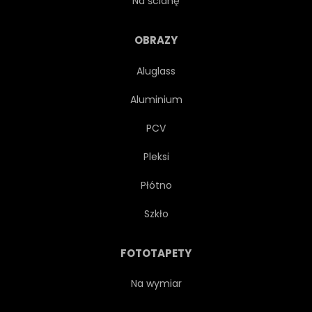
Na ścianę
POŻYCZKA
MIŁOŚĆ
OBRAZY
Aluglass
MINIATURA
MODEL
Aluminium
HIPOTECZNYCH
WŁAŚCICIEL
PCV
Pleksi
OSOBA
WŁASNOŚĆ
Płótno
CHRONIĆ
PRAWDZIWY
Szkło
AGENT NIERUCHOMOŚCI
FOTOTAPETY
CZYNSZ
MIESZKALNY
Na wymiar