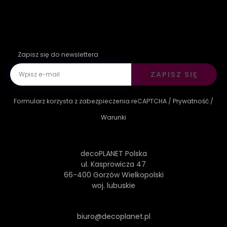
Zapisz się do newslettera
ZAPISZ SIĘ
Formularz korzysta z zabezpieczenia reCAPTCHA /
Prywatność
/
Warunki
decoPLANET Polska
ul. Kasprowicza 47
66-400 Gorzów Wielkopolski
woj. lubuskie
biuro@decoplanet.pl