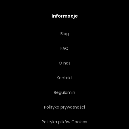
SPRZEDAŻ
BEZPIECZEŃSTWA
Informacje
POKAZANO
ZNAK
Blog
DROBNY
SYMBOL
FAQ
POZIOMY
TRAWA
O nas
OGRÓD
ZAGRODA
Kontakt
Regulamin
Polityka prywatności
Polityka plików Cookies