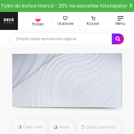
Tylko do końca marca - 20% na wszystkie fototapety!
Ulubione
Koszyk
Menu
Polska
Czerń i biel
Sepia
Odbij (pionowo)