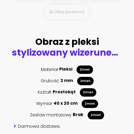
Odbij (poziomo)
Obraz z pleksi
stylizowany wizerunek domu z bliska
Materiał
Pleksi
Zmień
Grubość
2 mm
Zmień
Kształt
Prostokąt
Zmień
Wymiar
40 x 20 cm
Zmień
Zestaw montażowy
Brak
Zmień
Darmowa dostawa.