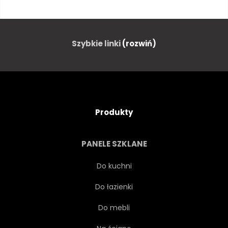
ARCHITEKTURA
RODZINA
TŁO
TRANSPARENT
Szybkie linki
(rozwiń)
BUDOWAĆ
BUDYNEK
BUNGALOW
NOWOCZESNY
Produkty
OCHRONY
PROJEKTOWAĆ
PANELE SZKLANE
KUPIĆ
OPIEKA
Do kuchni
Do łazienki
KONCEPCJA
PRZYTULNY
Do mebli
POSIADŁOŚĆ
ŚWIATŁO