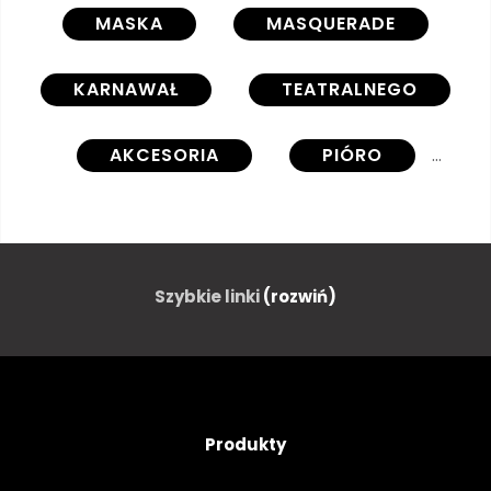
MASKA
MASQUERADE
KARNAWAŁ
TEATRALNEGO
AKCESORIA
PIÓRO
NA BIAŁYM TLE
BIAŁY
WEKTOR
ILUSTRACJA
Szybkie linki
(rozwiń)
IKONA
OBIEKT
SZCZEGÓŁOWE
REALISTYCZNY
Produkty
TŁO
MARDI GRAS