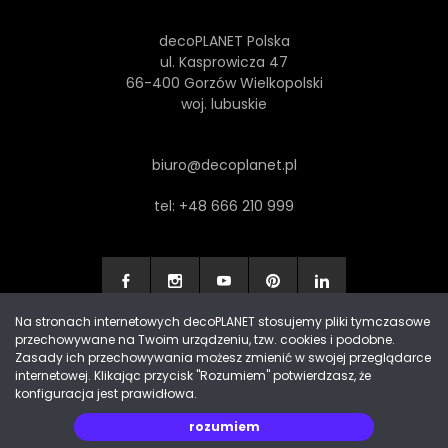
decoPLANET Polska
ul. Kasprowicza 47
66-400 Gorzów Wielkopolski
woj. lubuskie
biuro@decoplanet.pl
tel:
+48 666 210 999
Na stronach internetowych decoPLANET stosujemy pliki tymczasowe
przechowywane na Twoim urządzeniu, tzw. cookies i podobne.
Made with
by Progres Media & decoPLANET
Zasady ich przechowywania możesz zmienić w swojej przeglądarce
internetowej. Klikając przycisk "Rozumiem" potwierdzasz, że
konfiguracja jest prawidłowa.
rozumiem