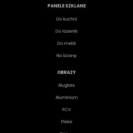
PANELE SZKLANE
ZAMASKOWANE
WŁOSKI
Do kuchni
Do łazienki
OZDOBA
TAJEMNICA
Do mebli
TEATR
DZIEŃ
Na ścianę
WAKACJE
KARNAWAŁ
OBRAZY
Aluglass
CELEBRACJA
VENEZIA
Aluminium
WENECKIE
ROZRYWKA
PCV
Pleksi
OPERA
TWARZ