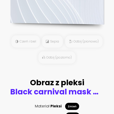
Czerń i biel
Sepia
Odbij (pionowo)
Odbij (poziomo)
Obraz z pleksi
Black carnival mask with feathers isolated on white
Materiał
Pleksi
Zmień