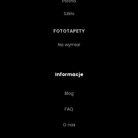
Płótno
FESTIWAL
ELEGANCJA
Szkło
SZTUKA
PIĘKNY
FOTOTAPETY
PARTY
DRAMAT
Na wymiar
KOSTIUM
PRZEBRANIE
Informacje
CZARNY
REKWIZYT
Blog
OZDOBNYCH
KWIECISTY
FAQ
RETRO
UROCZYSTY
O nas