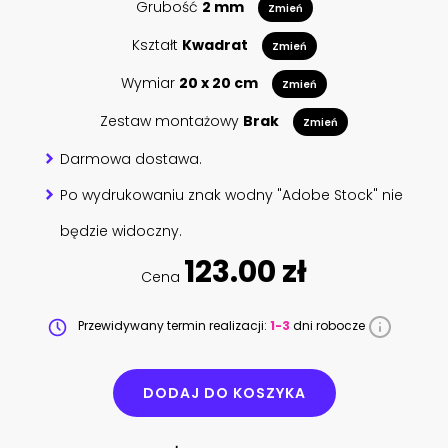
Grubość
2 mm
Zmień
Kształt
Kwadrat
Zmień
Wymiar
20 x 20 cm
Zmień
Zestaw montażowy
Brak
Zmień
Darmowa dostawa.
Po wydrukowaniu znak wodny "Adobe Stock" nie
będzie widoczny.
123.00 zł
Cena
Przewidywany termin realizacji:
1-3
dni robocze
DODAJ DO KOSZYKA