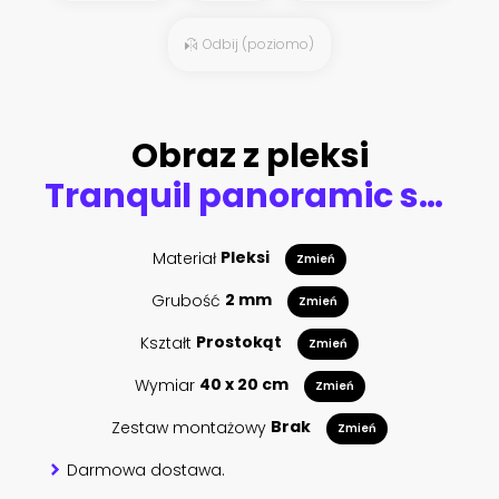
Odbij (poziomo)
Obraz z pleksi
Tranquil panoramic scenery in a beautiful park
Materiał
Pleksi
Zmień
Grubość
2 mm
Zmień
Kształt
Prostokąt
Zmień
Wymiar
40 x 20 cm
Zmień
Zestaw montażowy
Brak
Zmień
Darmowa dostawa.