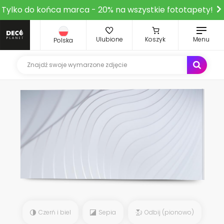
Tylko do końca marca - 20% na wszystkie fototapety!
Ulubione
Koszyk
Menu
Polska
Czerń i biel
Sepia
Odbij (pionowo)