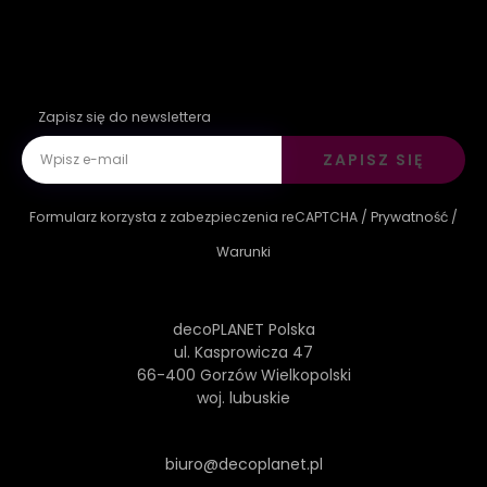
Zapisz się do newslettera
ZAPISZ SIĘ
Formularz korzysta z zabezpieczenia reCAPTCHA /
Prywatność
/
Warunki
decoPLANET Polska
ul. Kasprowicza 47
66-400 Gorzów Wielkopolski
woj. lubuskie
biuro@decoplanet.pl