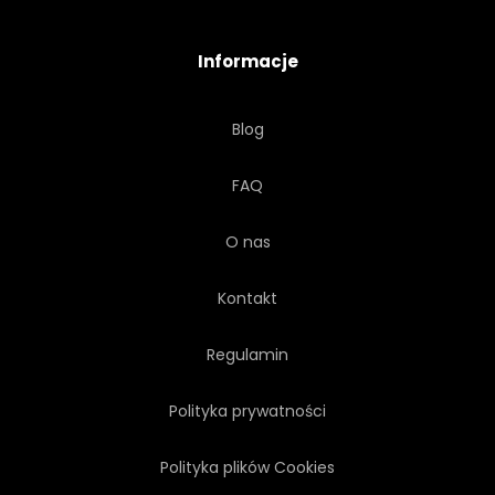
KRAJOBRAZ
SCENICZNY
Informacje
SCENA
ŚRODOWISKO
Blog
EKOLOGIA
ŚWIEŻY
FAQ
NIEMIECKI
ŚCIEŻKA
O nas
ROSNĄCY
ZIELONY
Kontakt
CIEŃ
Regulamin
Polityka prywatności
Polityka plików Cookies