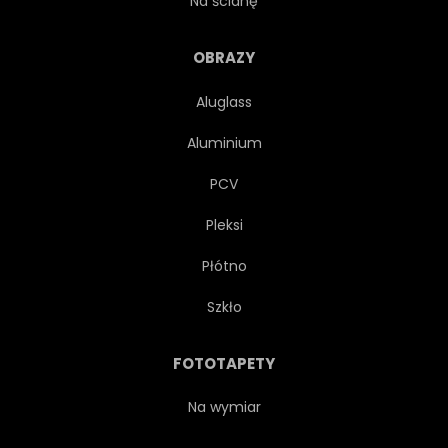
Na ścianę
ROŚLINNOŚĆ
FLORA
OBRAZY
Aluglass
BOTANIKA
BOTANICZNY
Aluminium
LIŚĆ
LIŚCI
JASNY
PCV
Pleksi
SPOKÓJ
OGRÓD
Płótno
GAŁĄŹ
SYLWETKA
Szkło
WESOŁY
SPOKOJNY
FOTOTAPETY
REKREACJA
SEZON
Na wymiar