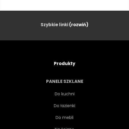
SŁOŃCE
ŁĄKA
TRAWNIK
SIELANKOWY
Szybkie linki
(rozwiń)
PIĘKNY
TRAWA
ŚWIATŁO SŁONECZNE
Produkty
SUNBEAM
BELKA
PANELE SZKLANE
PROMIEŃ
SŁOŃCE
Do kuchni
Do łazienki
ŚWIATŁO
PLAKAT
Do mebli
TŁO
RELAKS