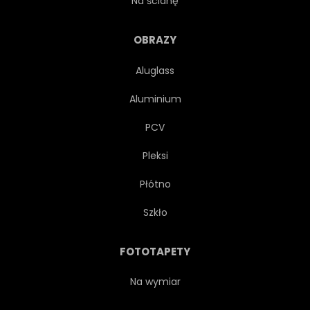
Na ścianę
MATKA
MATKA
OBRAZY
Aluglass
NATURA
STARY
Aluminium
MALOWANE
PŁATKI
PCV
Pleksi
ROŚLINA
ROMANTYCZNE
Płótno
ROMANTYCZNY
ROSE
Szkło
PROSTY
MIEJSCE
FOTOTAPETY
SPRĘŻYNA
LATO
Na wymiar