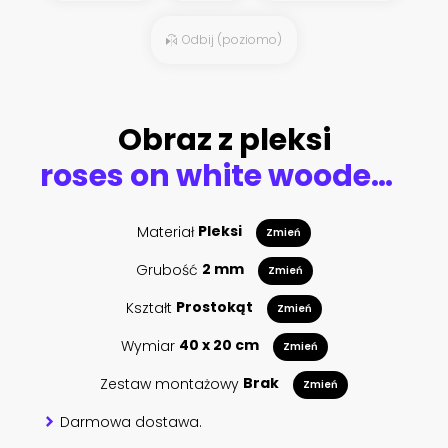
Odbij (poziomo)
Obraz z pleksi
roses on white wooden background
Materiał
Pleksi
Zmień
Grubość
2 mm
Zmień
Kształt
Prostokąt
Zmień
Wymiar
40 x 20 cm
Zmień
Zestaw montażowy
Brak
Zmień
Darmowa dostawa.