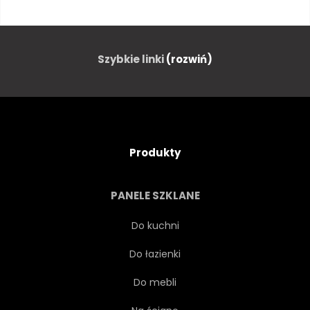
PIĘKNY
KWITNĄĆ
KARTA
KOMPOZYCJA
Szybkie linki
(rozwiń)
KONCEPCJA
DZIEŃ
OZDOBA
PROJEKTOWAĆ
Produkty
PŁASKI
KWIATOWY
PANELE SZKLANE
KWIAT
RAMA
Do kuchni
Do łazienki
POZDROWIENIE
WAKACJE
Do mebli
POŁOŻYĆ
MIŁOŚĆ