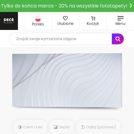
Tylko do końca marca - 20% na wszystkie fototapety!
Ulubione
Koszyk
Menu
Polska
Czerń i biel
Sepia
Odbij (pionowo)