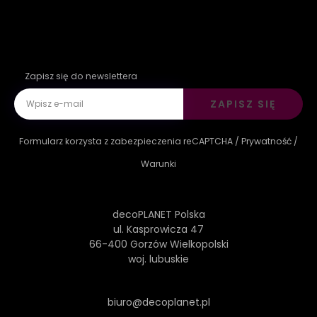
Zapisz się do newslettera
ZAPISZ SIĘ
Formularz korzysta z zabezpieczenia reCAPTCHA /
Prywatność
/
Warunki
decoPLANET Polska
ul. Kasprowicza 47
66-400 Gorzów Wielkopolski
woj. lubuskie
biuro@decoplanet.pl