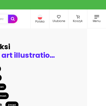
Menu
Ulubione
Koszyk
Polska
ksi
Vector pop art illustration of gangster girl in green bikini, armed with gun isolated on yellow background. Pin-up poster with military sexy woman holding revolver in hand and flirting
ień
mień
k
Zmień