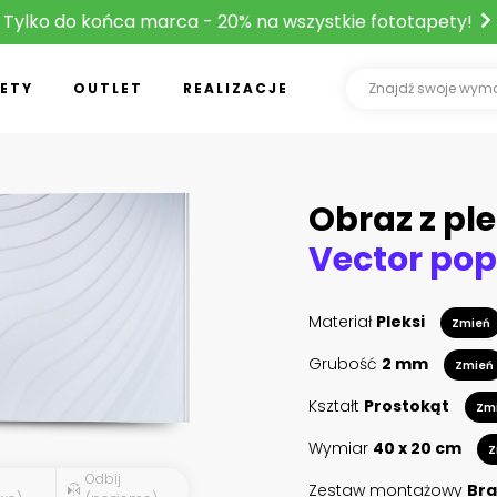
Tylko do końca marca - 20% na wszystkie fototapety!
ETY
OUTLET
REALIZACJE
Obraz z ple
Materiał
Pleksi
Zmień
Grubość
2 mm
Zmień
Kształt
Prostokąt
Zm
Wymiar
40 x 20 cm
Z
Odbij
Zestaw montażowy
Bra