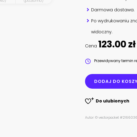
wo)
(poziomo)
Darmowa dostawa.
Po wydrukowaniu zna
widoczny.
123.00 zł
Cena
Przewidywany termin re
DODAJ DO KOSZ
Do ulubionych
Autor: © vectorpocket #21660