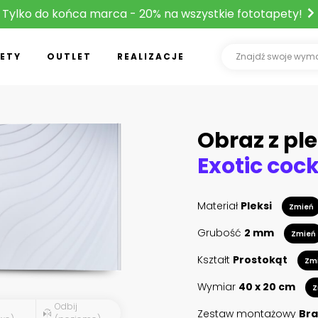
Tylko do końca marca - 20% na wszystkie fototapety!
ETY
OUTLET
REALIZACJE
Obraz z ple
Materiał
Pleksi
Zmień
Grubość
2 mm
Zmień
Kształt
Prostokąt
Zm
Wymiar
40 x 20 cm
Z
Odbij
Zestaw montażowy
Bra