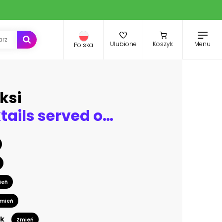
Menu
Ulubione
Koszyk
Polska
ksi
Exotic cocktails served on the beach
ień
mień
k
Zmień