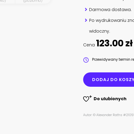
wo)
(poziomo)
Darmowa dostawa.
Po wydrukowaniu zna
widoczny.
123.00 zł
Cena
Przewidywany termin re
DODAJ DO KOSZ
Do ulubionych
Autor: © Alexander Raths #2105