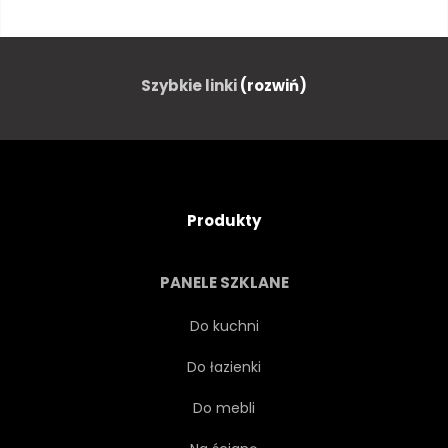
TROPIKALNY
ZIELONY
BOŻE NARODZENIE
BIAŁY
Szybkie linki
(rozwiń)
ZDROWY
SŁODKI
SOCZYSTY
DRZEWA
Produkty
SOSNA
DIETA
PANELE SZKLANE
OZDOBA
OBIEKT
Do kuchni
Do łazienki
GAŁĄŹ
EGZOTYCZNY
Do mebli
ANANAS
ŻÓŁTY