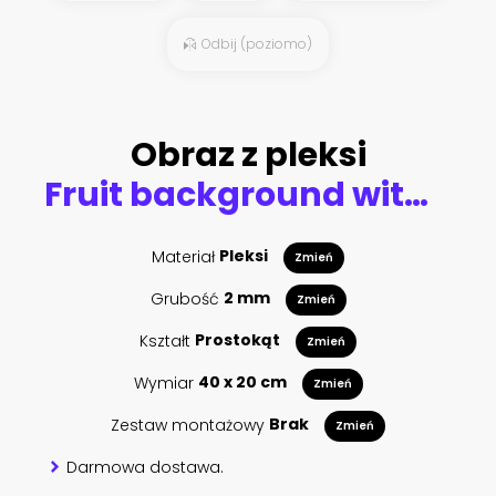
Odbij (poziomo)
Obraz z pleksi
Fruit background with pineapple, watermelon
Materiał
Pleksi
Zmień
Grubość
2 mm
Zmień
Kształt
Prostokąt
Zmień
Wymiar
40 x 20 cm
Zmień
Zestaw montażowy
Brak
Zmień
Darmowa dostawa.