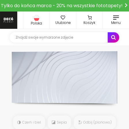
Tylko do końca marca - 20% na wszystkie fototapety!
Ulubione
Koszyk
Menu
Polska
Czerń i biel
Sepia
Odbij (pionowo)