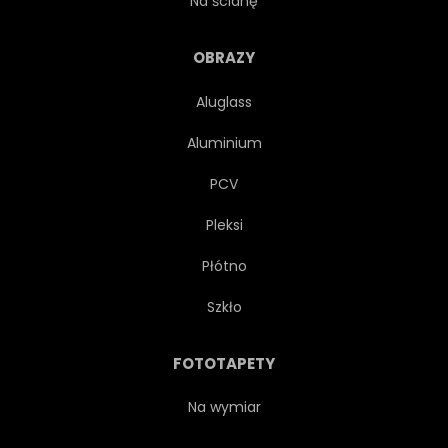
Na ścianę
NATURA
NATURALNY
OBRAZY
Aluglass
SUROWY
LATO
TŁO
Aluminium
OWOC
ARBUZ
PCV
Pleksi
WZÓR
ILUSTRACJA
Płótno
BEZSZWOWE
PROJEKTOWAĆ
Szkło
TAPETA
POMARAŃCZOWY
FOTOTAPETY
STRESZCZENIE
LÓD
Na wymiar