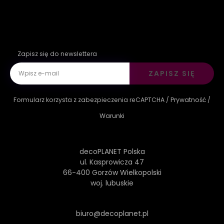
Zapisz się do newslettera
ZAPISZ SIĘ
Formularz korzysta z zabezpieczenia reCAPTCHA /
Prywatność
/
Warunki
decoPLANET Polska
ul. Kasprowicza 47
66-400 Gorzów Wielkopolski
woj. lubuskie
biuro@decoplanet.pl