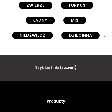
ZWIERZĘ
TURKUS
ŁADNY
MIŚ
NIEDŹWIEDŹ
DZIECINNA
SPANIA
SZCZĘŚLIWY
NIEBIESKI
CHMURA
Szybkie linki
(rozwiń)
GWIAZDA
W KROPKI
PRZYMILNY
CZARUJĄCY
Produkty
TAPETA
OZDOBA