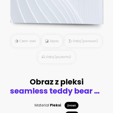
Czerń i biel
Sepia
Odbij (pionowo)
Odbij (poziomo)
Obraz z pleksi
seamless teddy bear and clouds pattern vector illustration
Materiał
Pleksi
Zmień