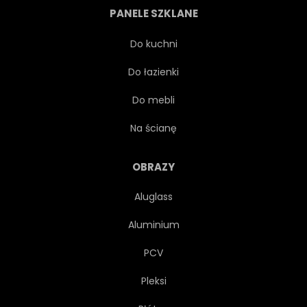
PANELE SZKLANE
DRUKUJ
SSAK
BIAŁY
Do kuchni
Do łazienki
SŁODKI
CHŁOPIEC
Do mebli
KOMIKS
PRÓBKA
Na ścianę
WEKTOR
CHARAKTER
OBRAZY
Aluglass
WYSTRÓJ
MODA
Aluminium
MIŁOŚĆ
POWTARZAĆ
PCV
Pleksi
TKANINA
UŚMIECH