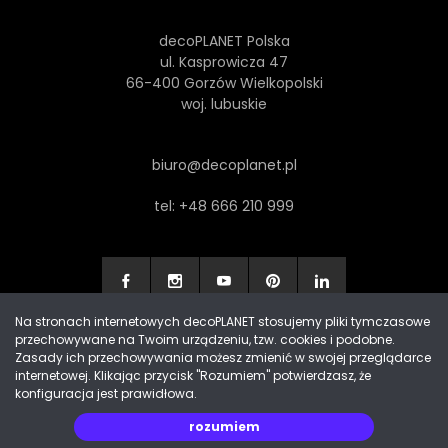
decoPLANET Polska
ul. Kasprowicza 47
66-400 Gorzów Wielkopolski
woj. lubuskie
biuro@decoplanet.pl
tel:
+48 666 210 999
Na stronach internetowych decoPLANET stosujemy pliki tymczasowe
przechowywane na Twoim urządzeniu, tzw. cookies i podobne.
Made with
by Progres Media & decoPLANET
Zasady ich przechowywania możesz zmienić w swojej przeglądarce
internetowej. Klikając przycisk "Rozumiem" potwierdzasz, że
konfiguracja jest prawidłowa.
rozumiem