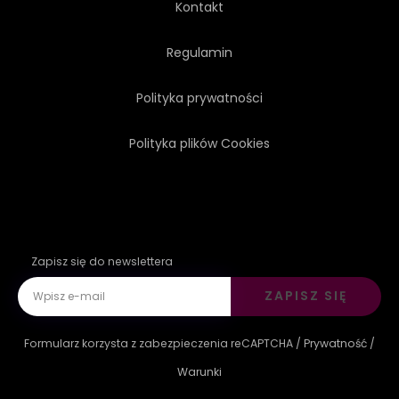
Kontakt
KRESKÓWKA
Regulamin
Polityka prywatności
WŁÓKIENNICZYCH
Polityka plików Cookies
Zapisz się do newslettera
ZAPISZ SIĘ
Formularz korzysta z zabezpieczenia reCAPTCHA /
Prywatność
/
Warunki