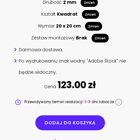
Grubość
2 mm
Zmień
Kształt
Kwadrat
Zmień
Wymiar
20 x 20 cm
Zmień
Zestaw montażowy
Brak
Zmień
Darmowa dostawa.
Po wydrukowaniu znak wodny "Adobe Stock" nie
będzie widoczny.
123.00 zł
Cena
Przewidywany termin realizacji:
1-3
dni robocze
DODAJ DO KOSZYKA