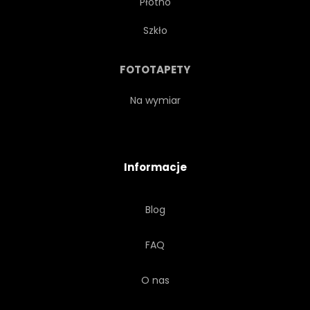
Płótno
NOWOCZESNY
ZABAWNY
Szkło
ILUSTRACJA
OZDOBNY
FOTOTAPETY
PROJEKTOWAĆ
KOLOR
Na wymiar
MODNY
KOLOROWY
Informacje
ZABAWKA
DZIECIŃSTWO
Blog
PAPIER
WESOŁY
TŁO
FAQ
BEZSZWOWE
DZIKI
O nas
WZÓR
MAŁO