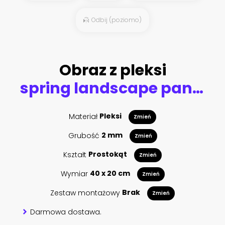
Odbij (poziomo)
Obraz z pleksi
spring landscape panorama with flowering flowers on meadow
Materiał
Pleksi
Zmień
Grubość
2 mm
Zmień
Kształt
Prostokąt
Zmień
Wymiar
40 x 20 cm
Zmień
Zestaw montażowy
Brak
Zmień
Darmowa dostawa.