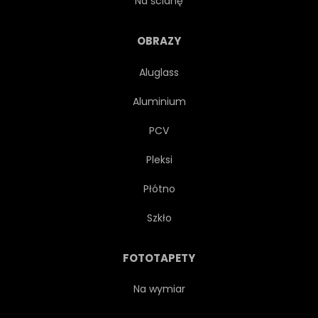
Na ścianę
KWITNĄCY
FLORA
OBRAZY
Aluglass
NIKT
WIEJSKI
ŻÓŁTY
Aluminium
SIELANKOWY
NIEBO
PCV
Pleksi
NIEBIESKI
CHMURA
Płótno
KWITNĄĆ
SCENICZNY
Szkło
BUJNY
PIĘKNY
FOTOTAPETY
OBRAZ
ZBLIŻENIE
Na wymiar