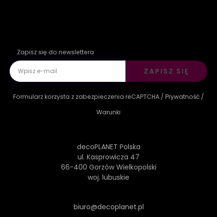
Zapisz się do newslettera
ZAPISZ SIĘ
Formularz korzysta z zabezpieczenia reCAPTCHA /
Prywatność
/
Warunki
decoPLANET Polska
ul. Kasprowicza 47
66-400 Gorzów Wielkopolski
woj. lubuskie
biuro@decoplanet.pl