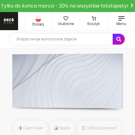
Tylko do końca marca - 20% na wszystkie fototapety!
Ulubione
Koszyk
Menu
Polska
Czerń i biel
Sepia
Odbij (pionowo)