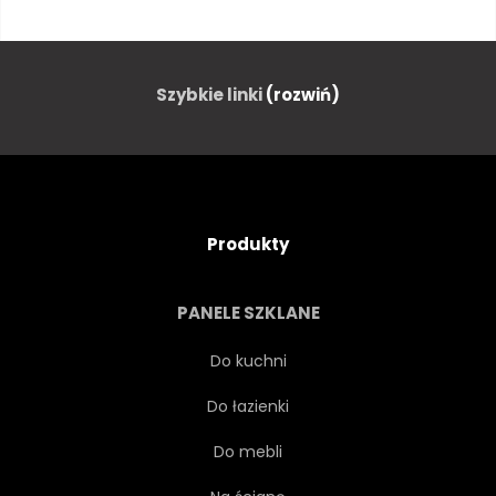
RUMIANEK
RUMIANEK
KWITNIENIA
KWIATOWY
Szybkie linki
(rozwiń)
DZWONEK
DZWONEK
PANORAMICZNY
POLE
Produkty
SCENA
WILDFLOWER
PANELE SZKLANE
DZIKI
STOKROTKA
Do kuchni
Do łazienki
NATURA
BIAŁY
Do mebli
FIOLETOWY
DZWONEK