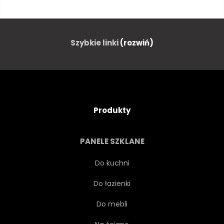
ARCHITEKTURA
ŚWIATŁA WIELKIEGO MIASTA
Szybkie linki
(rozwiń)
WIECZÓR
LATARNIA ULICZNA
LATARNIA ULICZNA
Produkty
PUNKT ORIENTACYJNY
PANELE SZKLANE
ŚWIATŁO
POMNIK
Do kuchni
Do łazienki
ZMIERZCH
NIKT
Do mebli
AUSSENAUFNAHME