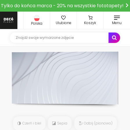
Tylko do końca marca - 20% na wszystkie fototapety!
Ulubione
Koszyk
Menu
Polska
Czerń i biel
Sepia
Odbij (pionowo)