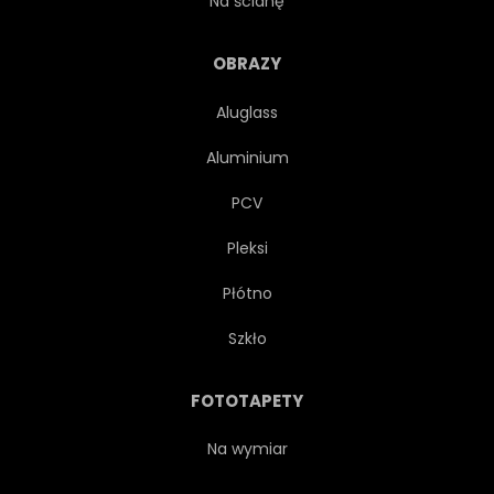
Na ścianę
OKRĘŻNICAMI
LATARNIE
OBRAZY
Aluglass
LATARNIE
LATARNIE
Aluminium
ATRAKCYJNOŚĆ TURYSTYCZNA
PCV
Pleksi
PODRÓŻ
ZMIERZCHU
Płótno
Szkło
FOTOTAPETY
Na wymiar