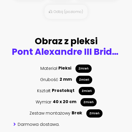
Odbij (poziomo)
Obraz z pleksi
Pont Alexandre III Bridge and illuminated lamp posts at sunset with view of the Invalides. 7th Arrondissement, Paris, France
Materiał
Pleksi
Zmień
Grubość
2 mm
Zmień
Kształt
Prostokąt
Zmień
Wymiar
40 x 20 cm
Zmień
Zestaw montażowy
Brak
Zmień
Darmowa dostawa.