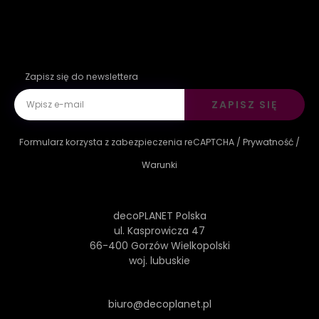
Zapisz się do newslettera
ZAPISZ SIĘ
Formularz korzysta z zabezpieczenia reCAPTCHA /
Prywatność
/
Warunki
decoPLANET Polska
ul. Kasprowicza 47
66-400 Gorzów Wielkopolski
woj. lubuskie
biuro@decoplanet.pl