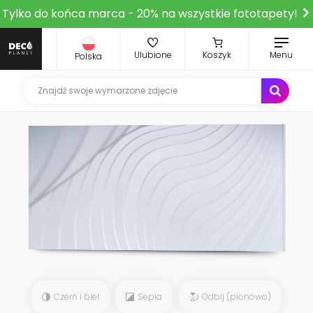
Tylko do końca marca - 20% na wszystkie fototapety!
Ulubione
Koszyk
Menu
Polska
Czerń i biel
Sepia
Odbij (pionowo)