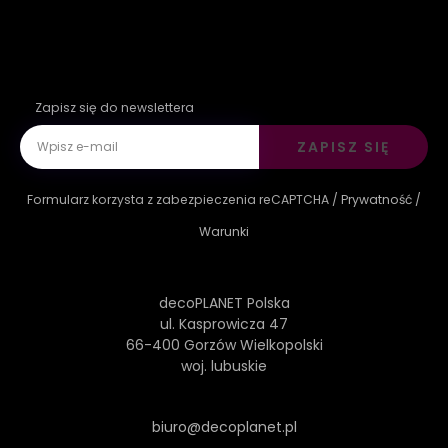
Zapisz się do newslettera
ZAPISZ SIĘ
Formularz korzysta z zabezpieczenia reCAPTCHA /
Prywatność
/
Warunki
decoPLANET Polska
ul. Kasprowicza 47
66-400 Gorzów Wielkopolski
woj. lubuskie
biuro@decoplanet.pl