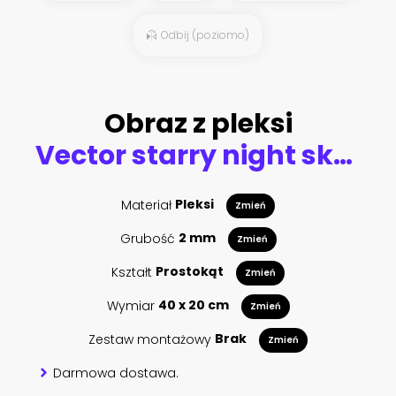
Odbij (poziomo)
Obraz z pleksi
Vector starry night sky background.
Materiał
Pleksi
Zmień
Grubość
2 mm
Zmień
Kształt
Prostokąt
Zmień
Wymiar
40 x 20 cm
Zmień
Zestaw montażowy
Brak
Zmień
Darmowa dostawa.