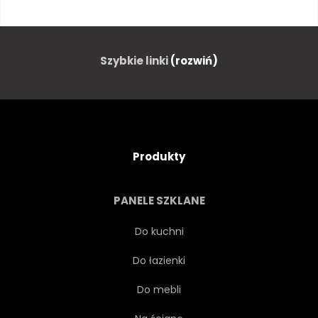
TŁO
STRESZCZENIE
BOŻE NARODZENIE
WAKACJE
Szybkie linki
(rozwiń)
ZIMĄ
NIEBIESKI
BOŻE NARODZENIE
Produkty
TRANSPARENT
KARTA
PANELE SZKLANE
WEKTOR
ZIMOWY
Do kuchni
Do łazienki
BOKEH
POŁYSK
Do mebli
BIAŁY
WZÓR