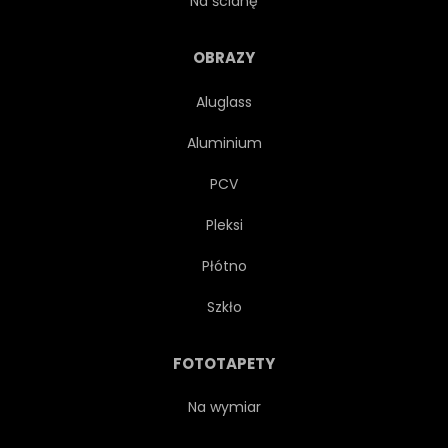
Na ścianę
TEKSTURA
TAPETA
OBRAZY
Aluglass
KROPKA
ŚWIECIDEŁKA
Aluminium
KSZTAŁT
MIEJSCE
PCV
Pleksi
PROJEKTOWAĆ
KONCEPCJA
Płótno
ASTRONOMIA
PIĘKNY
Szkło
KOLOR
FOTOTAPETY
Na wymiar