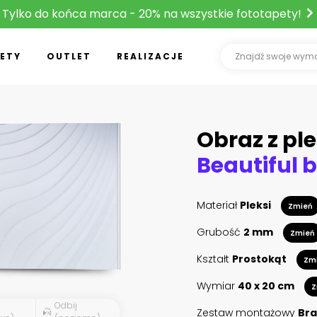
Tylko do końca marca - 20% na wszystkie fototapety!
ETY
OUTLET
REALIZACJE
Obraz z ple
Materiał
Pleksi
Zmień
Grubość
2 mm
Zmień
Kształt
Prostokąt
Zm
Wymiar
40 x 20 cm
Z
Odbij
Zestaw montażowy
Bra