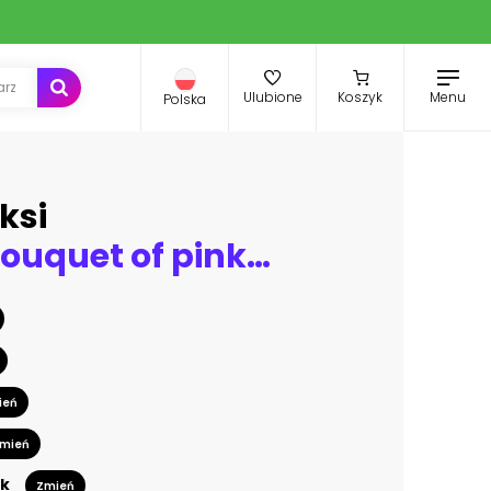
Menu
Ulubione
Koszyk
Polska
ksi
Beautiful bouquet of pink roses, flowers on a dark background, soft and romantic vintage filter, looking like an old painting
ień
mień
k
Zmień