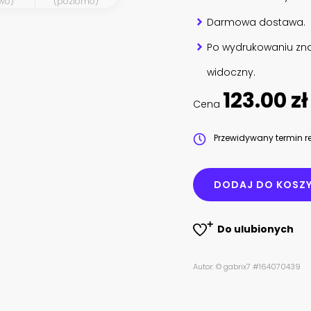
wo)
(poziomo)
Darmowa dostawa.
Po wydrukowaniu zna
widoczny.
123.00 zł
Cena
Przewidywany termin re
DODAJ DO KOSZ
Do ulubionych
Autor: © gabrix7 #164070439