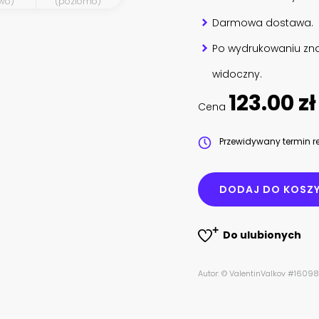
wo)
(poziomo)
Darmowa dostawa.
Po wydrukowaniu zna
widoczny.
123.00 zł
Cena
Przewidywany termin re
DODAJ DO KOSZ
Do ulubionych
Autor: © ValentinValkov #1609