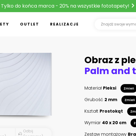
Tylko do końca marca - 20% na wszystkie fototapety!
ETY
OUTLET
REALIZACJE
Obraz z ple
Materiał
Pleksi
Zmień
Grubość
2 mm
Zmień
Kształt
Prostokąt
Zm
Wymiar
40 x 20 cm
Z
Odbij
Zestaw montażowy
Bra