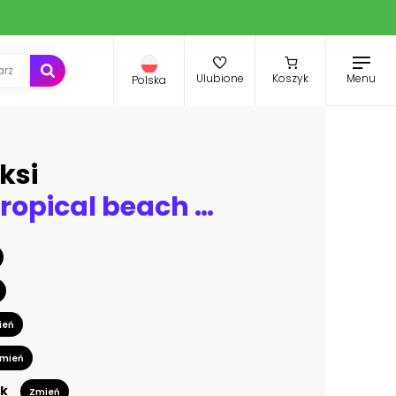
Menu
Ulubione
Koszyk
Polska
ksi
Palm and tropical beach in Punta Cana, Dominican Republic
ień
mień
k
Zmień