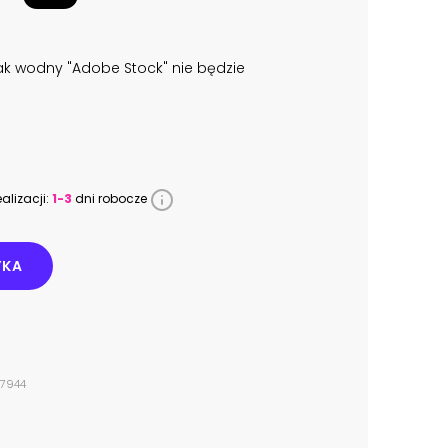
k wodny "Adobe Stock" nie będzie
alizacji:
1-3
dni robocze
YKA
87944