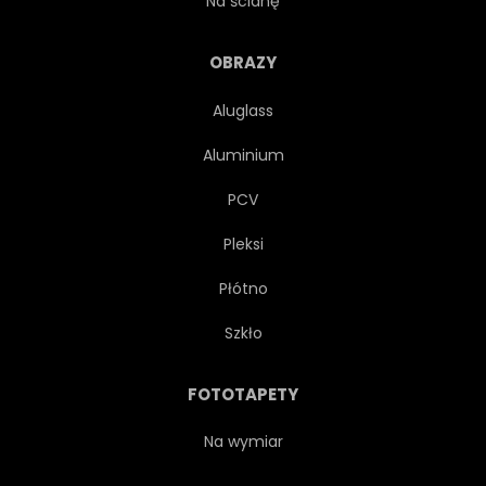
Na ścianę
LUSTRO
NOC
OBRAZY
Aluglass
ZEWNĘTRZNY
SATELITA
Aluminium
NAUKA
GWIEZDNY
PCV
Pleksi
NIEBO
MIEJSCE
Płótno
KULA
WYGWIEŻDŻONY
Szkło
GWIAZDA
WODA
FOTOTAPETY
FALA
Na wymiar