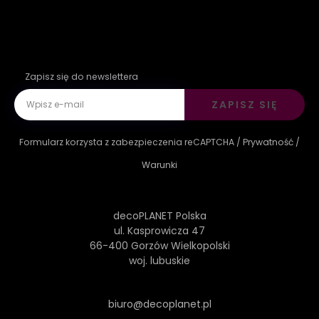
Zapisz się do newslettera
ZAPISZ SIĘ
Formularz korzysta z zabezpieczenia reCAPTCHA /
Prywatność
/
Warunki
decoPLANET Polska
ul. Kasprowicza 47
66-400 Gorzów Wielkopolski
woj. lubuskie
biuro@decoplanet.pl