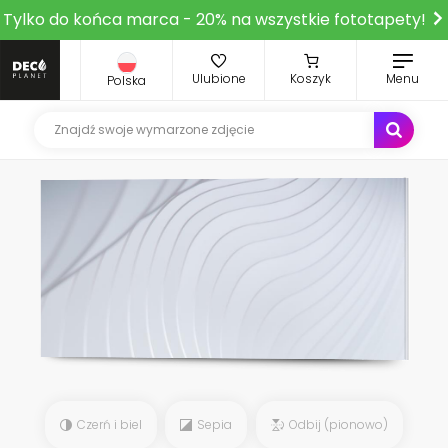
Tylko do końca marca - 20% na wszystkie fototapety!
Ulubione
Koszyk
Menu
Polska
Czerń i biel
Sepia
Odbij (pionowo)