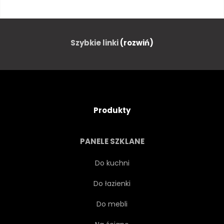
JASNY
NIEBIAŃSKI
KĘPA
KOSMOS
Szybkie linki
(rozwiń)
WIECZNOŚĆ
TŁO
POSZUKIWANIA
GALAKTYKA
Produkty
ROZJARZONY
NIEBO
PANELE SZKLANE
HORYZONT
JĘZIORO
Do kuchni
Do łazienki
ŚWIATŁO
MAGIA
Do mebli
WIELKOŚĆ GWIAZDOWA