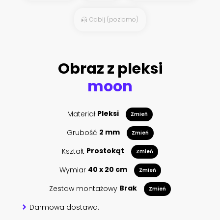
Odbij (poziomo)
Obraz z pleksi
moon
Materiał
Pleksi
Zmień
Grubość
2 mm
Zmień
Kształt
Prostokąt
Zmień
Wymiar
40 x 20 cm
Zmień
Zestaw montażowy
Brak
Zmień
Darmowa dostawa.