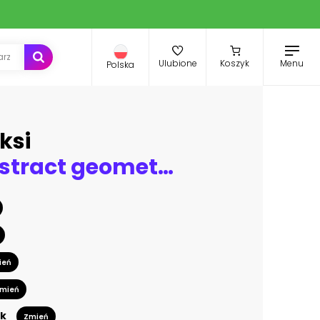
Menu
Ulubione
Koszyk
Polska
ksi
Mosaic, abstract geometric pattern, ceramics, tile
ień
mień
k
Zmień