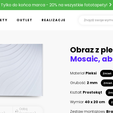
Tylko do końca marca - 20% na wszystkie fototapety!
ETY
OUTLET
REALIZACJE
Obraz z ple
Materiał
Pleksi
Zmień
Grubość
2 mm
Zmień
Kształt
Prostokąt
Zm
Wymiar
40 x 20 cm
Z
Odbij
Zestaw montażowy
Bra