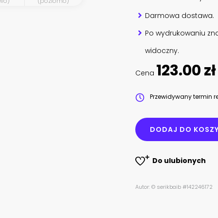
wo)
(poziomo)
Darmowa dostawa.
Po wydrukowaniu zna
widoczny.
123.00 zł
Cena
Przewidywany termin re
DODAJ DO KOSZ
Do ulubionych
Autor: © serikbaib #142246172