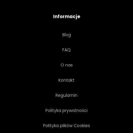
ZATOKA
DOM
Informacje
PIĘKNY
WODA
Blog
NATURA
EUROPA
FAQ
NORDIC
OCEANU
O nas
Kontakt
Regulamin
Polityka prywatności
Polityka plików Cookies