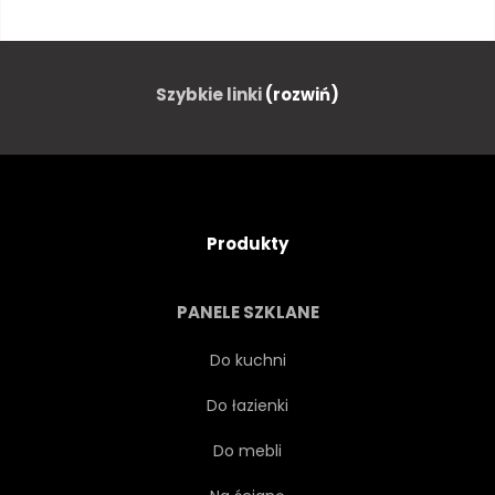
ZŁOŻYĆ
KLIF
JĘZIORO
LOFOTEN
Szybkie linki
(rozwiń)
WYSPA
NORWEGIA
PELERYNA
SKALISTA
Produkty
WYBRZEŻE
BRZEG
PANELE SZKLANE
KAMIEŃ
PÓŁNOC
Do kuchni
Do łazienki
PODRÓŻ
WIDOK
Do mebli
CZERWONY
SKANDYNAWIA