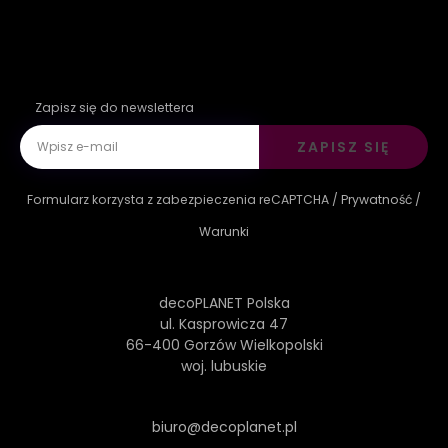
Zapisz się do newslettera
ZAPISZ SIĘ
Formularz korzysta z zabezpieczenia reCAPTCHA /
Prywatność
/
Warunki
decoPLANET Polska
ul. Kasprowicza 47
66-400 Gorzów Wielkopolski
woj. lubuskie
biuro@decoplanet.pl