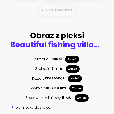
Odbij (poziomo)
Obraz z pleksi
Beautiful fishing village on fjord. Beautiful nature with blue sky, reflection in water, rocky beach and fishing house (rorby). Lofoten, Reine, Norway
Materiał
Pleksi
Zmień
Grubość
2 mm
Zmień
Kształt
Prostokąt
Zmień
Wymiar
40 x 20 cm
Zmień
Zestaw montażowy
Brak
Zmień
Darmowa dostawa.