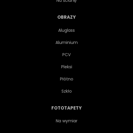
Na ścianę
OBÓZ
MAGIA
OBRAZY
Aluglass
HORYZONT
RANEK
Aluminium
SŁOŃCE
CHMURA
PCV
Pleksi
LUSTRO
PLAŻA
Płótno
KOLOR
NIEBIESKI
Szkło
URODA
SUNDOWN
FOTOTAPETY
ARKTYCZNY
NIEBO
Na wymiar