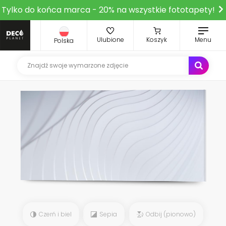
Tylko do końca marca - 20% na wszystkie fototapety!
Ulubione
Koszyk
Menu
Polska
Czerń i biel
Sepia
Odbij (pionowo)